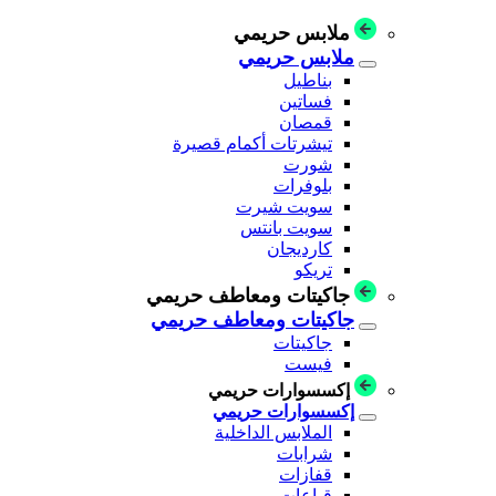
ملابس حريمي
ملابس حريمي
بناطيل
فساتين
قمصان
تيشرتات أكمام قصيرة
شورت
بلوفرات
سويت شيرت
سويت بانتس
كارديجان
تريكو
جاكيتات ومعاطف حريمي
جاكيتات ومعاطف حريمي
جاكيتات
فيست
إكسسوارات حريمي
إكسسوارات حريمي
الملابس الداخلية
شرابات
قفازات
قباعات