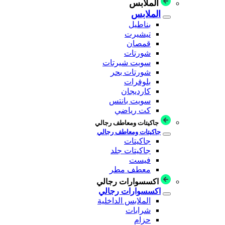
الملابس
الملابس
بناطيل
تيشيرت
قمصان
شورتات
سويت شيرتات
شورتات بحر
بلوفرات
كارديجان
سويت بانتس
كت رياضي
جاكيتات ومعاطف رجالي
جاكيتات ومعاطف رجالي
جاكيتات
جاكيتات جلد
فيست
معطف مطر
اكسسوارات رجالي
اكسسوارات رجالي
الملابس الداخلية
شرابات
حزام