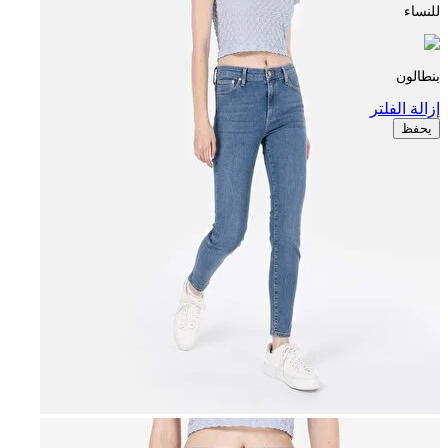
للنساء
بنطالون
إزالة الفلتر
يحفظ