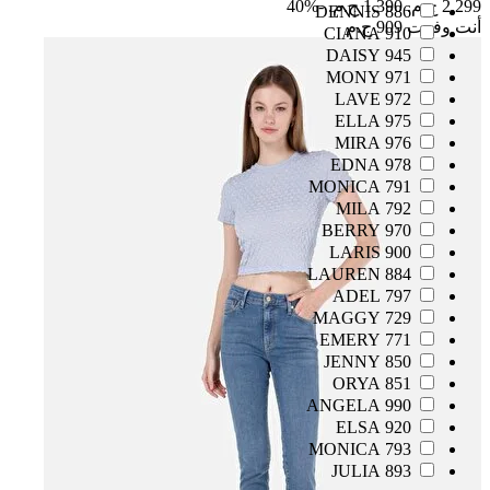
2,299 ج.م.‏
1,390 ج.م.‏
-40%
886 DENNIS
أنت وفرت
909 ج.م
910 CIANA
945 DAISY
971 MONY
972 LAVE
975 ELLA
976 MIRA
978 EDNA
791 MONICA
792 MILA
970 BERRY
900 LARIS
884 LAUREN
797 ADEL
729 MAGGY
771 EMERY
850 JENNY
851 ORYA
990 ANGELA
920 ELSA
793 MONICA
893 JULIA