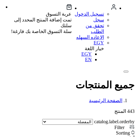
تسجيل الدخول
عربة التسوق
سجل
تمت إضافة المنتج المحدد إلى
تحقق من
سلتك
الطلب
سلة التسوق الخاصة بك فارغة!
الاعاده السهله
EGY
خيار اللغة
EGY
EN
جميع المنتجات
الصفحة الرئيسية
443
المنتج
catalog.label.orderby
Filter
2
Sorting