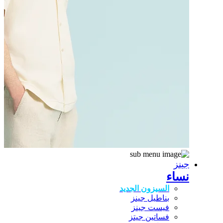
جينز
نساء
السيزون الجديد
بناطيل جينز
فيست جينز
فساتين جيتز