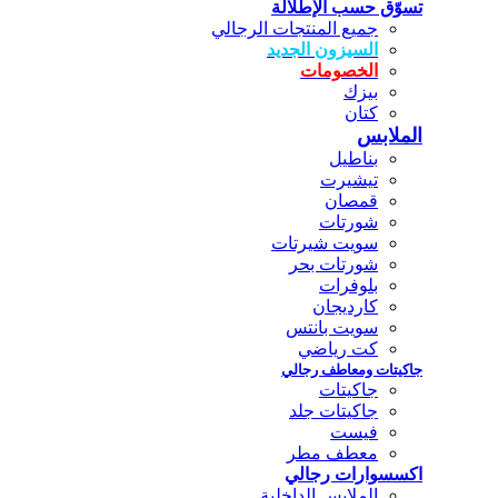
تسوّق حسب الإطلالة
جميع المنتجات الرجالي
السيزون الجديد
الخصومات
بيزك
كتان
الملابس
بناطيل
تيشيرت
قمصان
شورتات
سويت شيرتات
شورتات بحر
بلوفرات
كارديجان
سويت بانتس
كت رياضي
جاكيتات ومعاطف رجالي
جاكيتات
جاكيتات جلد
فيست
معطف مطر
اكسسوارات رجالي
الملابس الداخلية