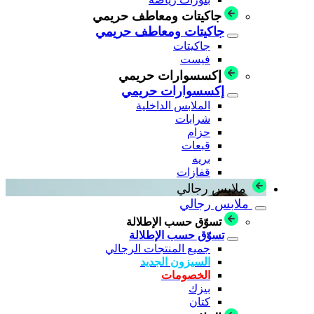
جاكيتات ومعاطف حريمي
جاكيتات ومعاطف حريمي
جاكيتات
فيست
إكسسوارات حريمي
إكسسوارات حريمي
الملابس الداخلية
شرابات
حزام
قبعات
بريه
قفازات
ملابس رجالي
ملابس رجالي
تسوّق حسب الإطلالة
تسوّق حسب الإطلالة
جميع المنتجات الرجالي
السيزون الجديد
الخصومات
بيزك
كتان