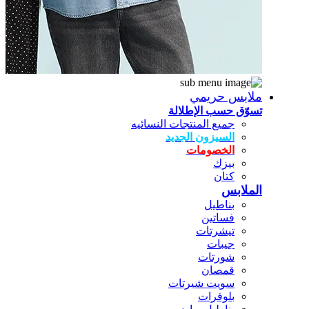
ملابس حريمي
تسوّق حسب الإطلالة
جميع المنتجات النسائيه
السيزون الجديد
الخصومات
بيزك
كتان
الملابس
بناطيل
فساتين
تيشرتات
جيبات
شورتات
قمصان
سويت شيرتات
بلوفرات