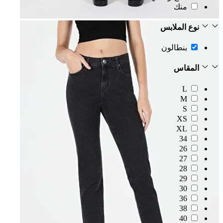
منك
نوع الملابس
بنطالون
المقاس
L
M
S
XS
XL
34
26
27
28
29
30
36
38
40