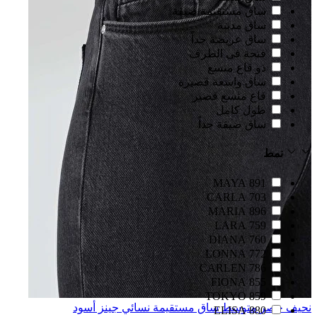
ساق مستقيمة ضيقة
ساق مدببة
ساق عريضة جداً
فتحة في الطرف
ذو قاع متسع
ساق واسعة قصيرة
قاع متسع قصير
طول كامل
ساق ضيقة جداً
نمط
891 MAYA
703 CARLA
896 MARIA
759 LARA
760 DIANA
772 LONNA
786 CARLEN
855 FIONA
859 TOKYO
نحيف خصر متوسط ساق مستقيمة نسائي جينز أسود
880 ELISA