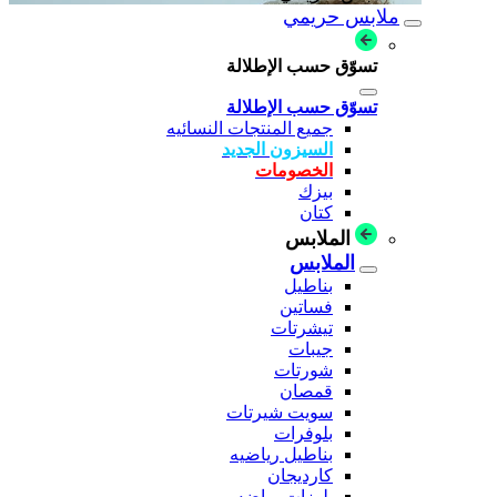
ملابس حريمي
تسوّق حسب الإطلالة
تسوّق حسب الإطلالة
جميع المنتجات النسائيه
السيزون الجديد
الخصومات
بيزك
كتان
الملابس
الملابس
بناطيل
فساتين
تيشرتات
جيبات
شورتات
قمصان
سويت شيرتات
بلوفرات
بناطيل رياضيه
كارديجان
بلوزات رياضه