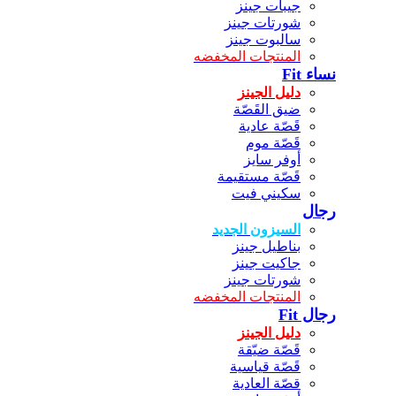
جيبات جينز
شورتات جينز
سالبوت جينز
المنتجات المخفضه
نساء Fit
دليل الجينز
ضيق القَصّة
قَصّة عادية
قَصّة موم
أوفر سايز
قَصّة مستقيمة
سكيني فيت
رجال
السيزون الجديد
بناطيل جينز
جاكيت جينز
شورتات جينز
المنتجات المخفضه
رجال Fit
دليل الجينز
قَصّة ضيّقة
قَصّة قياسية
قصّة العادية