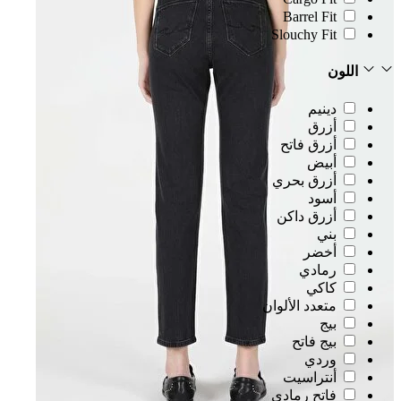
Barrel Fit
Slouchy Fit
اللون
دينيم
أزرق
أزرق فاتح
أبيض
أزرق بحري
أسود
أزرق داكن
بني
أخضر
رمادي
كاكي
متعدد الألوان
بيج
بيج فاتح
وردي
أنتراسيت
فاتح رمادي