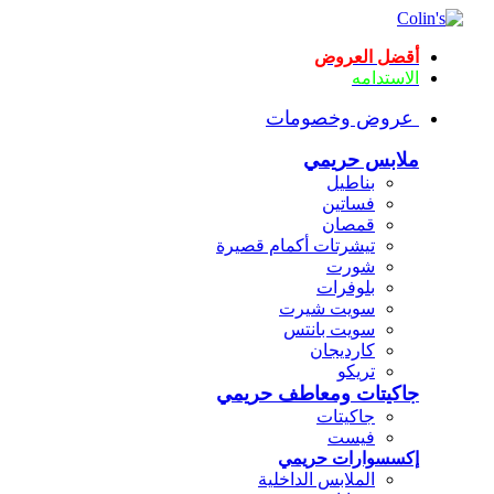
أقضل العروض
الاستدامه
عروض وخصومات
ملابس حريمي
بناطيل
فساتين
قمصان
تيشرتات أكمام قصيرة
شورت
بلوفرات
سويت شيرت
سويت بانتس
كارديجان
تريكو
جاكيتات ومعاطف حريمي
جاكيتات
فيست
إكسسوارات حريمي
الملابس الداخلية