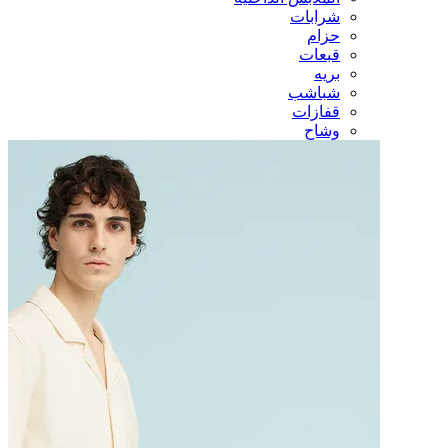
شرابات
حزام
قبعات
بريه
شباشب
قفازات
وشاح