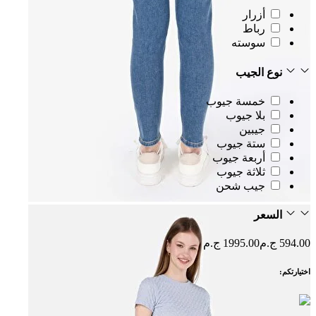
أزرار
رباط
سوسته
نوع الجيب
خمسة جيوب
بلا جيوب
جيبين
ستة جيوب
أربعة جيوب
ثلاثة جيوب
جيب شحن
السعر
594.00 ج.م
1995.00 ج.م
اختيارتكم: