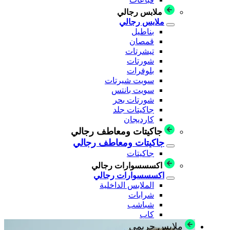
ملابس رجالي
ملابس رجالي
بناطيل
قمصان
تيشرتات
شورتات
بلوفرات
سويت شيرتات
سويت بانتس
شورتات بحر
جاكيتات جلد
كارديجان
جاكيتات ومعاطف رجالي
جاكيتات ومعاطف رجالي
جاكيتات
اكسسسوارات رجالي
اكسسسوارات رجالي
الملابس الداخلية
شرابات
شباشب
كاب
ملابس حريمي