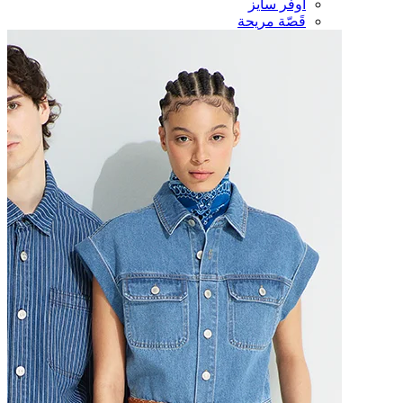
أوفر سايز
قَصّة مريحة