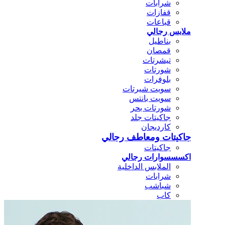
شرابات
قفازات
قباعات
ملابس رجالي
بناطيل
قمصان
تيشرتات
شورتات
بلوفرات
سويت شيرتات
سويت بانتس
شورتات بحر
جاكيتات جلد
كارديجان
جاكيتات ومعاطف رجالي
جاكيتات
اكسسسوارات رجالي
الملابس الداخلية
شرابات
شباشب
كاب