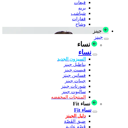
قبعات
بريه
شباشب
قفازات
وشاح
جينز
جينز
نساء
نساء
السيزون الجديد
بناطيل جينز
فيست جينز
فساتين جيتز
جيبات جينز
شورتات جينز
سالبوت جينز
المنتجات المخفضه
نساء Fit
نساء Fit
دليل الجينز
ضيق القَصّة
قَصّة عادية