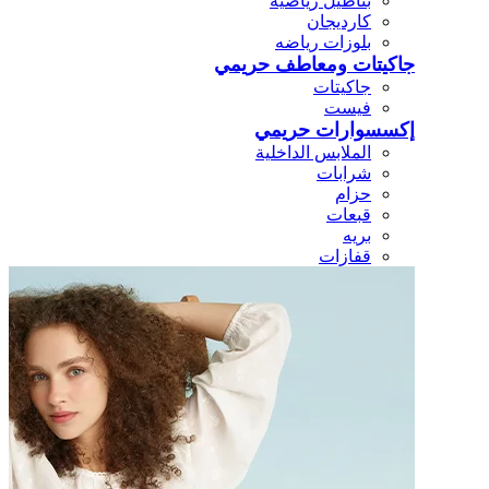
بناطيل رياضيه
كارديجان
بلوزات رياضه
جاكيتات ومعاطف حريمي
جاكيتات
فيست
إكسسوارات حريمي
الملابس الداخلية
شرابات
حزام
قبعات
بريه
قفازات