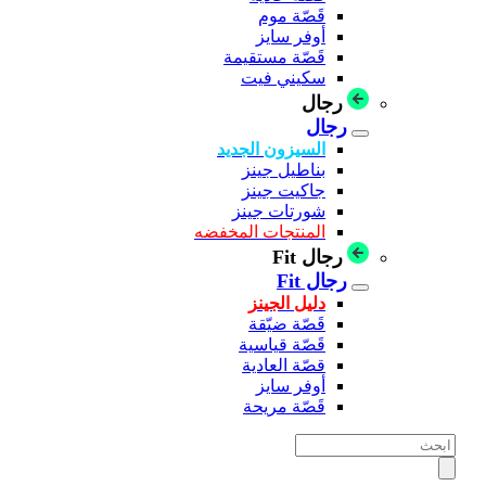
قَصّة موم
أوفر سايز
قَصّة مستقيمة
سكيني فيت
رجال
رجال
السيزون الجديد
بناطيل جينز
جاكيت جينز
شورتات جينز
المنتجات المخفضه
رجال Fit
رجال Fit
دليل الجينز
قَصّة ضيّقة
قَصّة قياسية
قصّة العادية
أوفر سايز
قَصّة مريحة