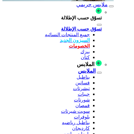
ملابس حريمي
تسوّق حسب الإطلالة
تسوّق حسب الإطلالة
جميع المنتجات النسائيه
السيزون الجديد
الخصومات
بيزك
كتان
الملابس
الملابس
بناطيل
فساتين
تيشرتات
جيبات
شورتات
قمصان
سويت شيرتات
بلوفرات
بناطيل رياضيه
كارديجان
بلوزات رياضه