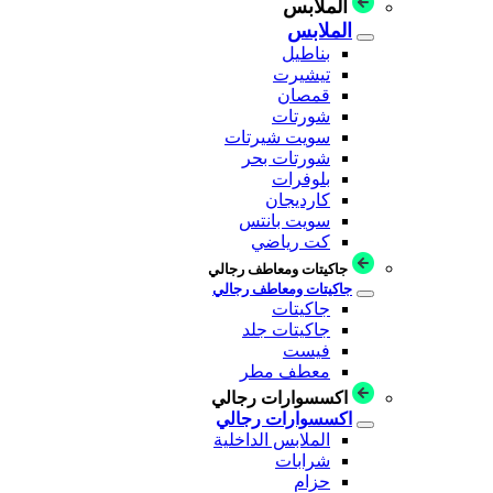
الملابس
الملابس
بناطيل
تيشيرت
قمصان
شورتات
سويت شيرتات
شورتات بحر
بلوفرات
كارديجان
سويت بانتس
كت رياضي
جاكيتات ومعاطف رجالي
جاكيتات ومعاطف رجالي
جاكيتات
جاكيتات جلد
فيست
معطف مطر
اكسسوارات رجالي
اكسسوارات رجالي
الملابس الداخلية
شرابات
حزام