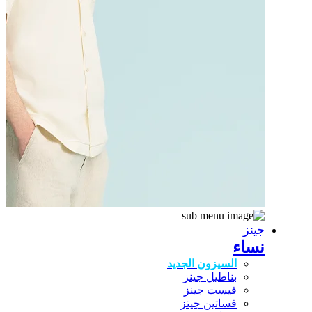
جينز
نساء
السيزون الجديد
بناطيل جينز
فيست جينز
فساتين جيتز