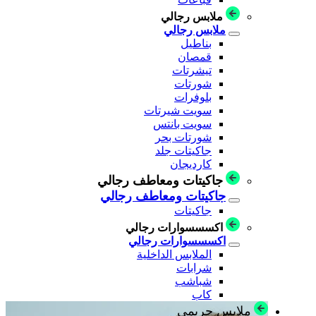
ملابس رجالي
ملابس رجالي
بناطيل
قمصان
تيشرتات
شورتات
بلوفرات
سويت شيرتات
سويت بانتس
شورتات بحر
جاكيتات جلد
كارديجان
جاكيتات ومعاطف رجالي
جاكيتات ومعاطف رجالي
جاكيتات
اكسسسوارات رجالي
اكسسسوارات رجالي
الملابس الداخلية
شرابات
شباشب
كاب
ملابس حريمي