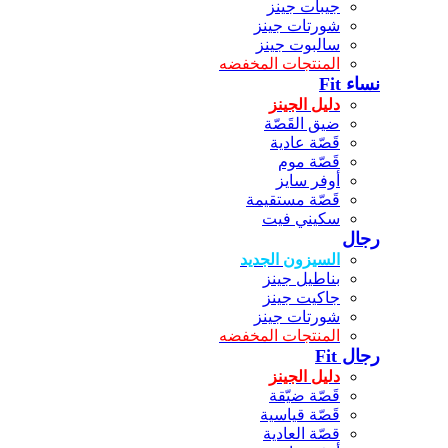
جيبات جينز
شورتات جينز
سالبوت جينز
المنتجات المخفضه
نساء Fit
دليل الجينز
ضيق القَصّة
قَصّة عادية
قَصّة موم
أوفر سايز
قَصّة مستقيمة
سكيني فيت
رجال
السيزون الجديد
بناطيل جينز
جاكيت جينز
شورتات جينز
المنتجات المخفضه
رجال Fit
دليل الجينز
قَصّة ضيّقة
قَصّة قياسية
قصّة العادية