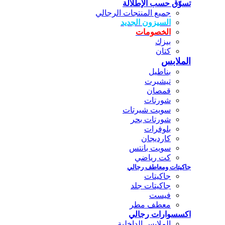
تسوّق حسب الإطلالة
جميع المنتجات الرجالي
السيزون الجديد
الخصومات
بيزك
كتان
الملابس
بناطيل
تيشيرت
قمصان
شورتات
سويت شيرتات
شورتات بحر
بلوفرات
كارديجان
سويت بانتس
كت رياضي
جاكيتات ومعاطف رجالي
جاكيتات
جاكيتات جلد
فيست
معطف مطر
اكسسوارات رجالي
الملابس الداخلية