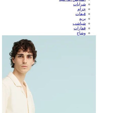
شرابات
حزام
قبعات
بريه
شباشب
قفازات
وشاح