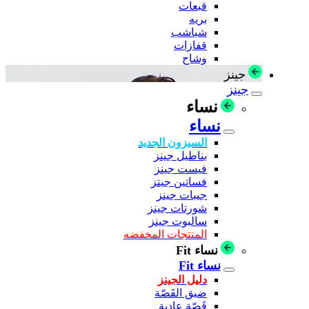
قبعات
بريه
شباشب
قفازات
وشاح
جينز
جينز
نساء
نساء
السيزون الجديد
بناطيل جينز
فيست جينز
فساتين جيتز
جيبات جينز
شورتات جينز
سالبوت جينز
المنتجات المخفضه
نساء Fit
نساء Fit
دليل الجينز
ضيق القَصّة
قَصّة عادية