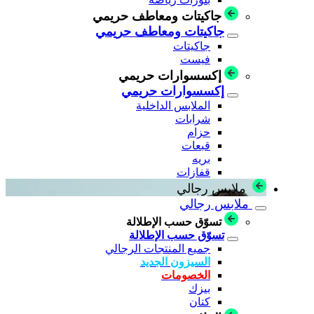
جاكيتات ومعاطف حريمي
جاكيتات ومعاطف حريمي
جاكيتات
فيست
إكسسوارات حريمي
إكسسوارات حريمي
الملابس الداخلية
شرابات
حزام
قبعات
بريه
قفازات
ملابس رجالي
ملابس رجالي
تسوّق حسب الإطلالة
تسوّق حسب الإطلالة
جميع المنتجات الرجالي
السيزون الجديد
الخصومات
بيزك
كتان