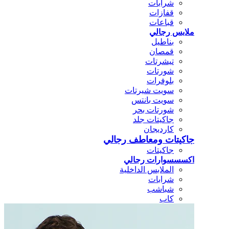
شرابات
قفازات
قباعات
ملابس رجالي
بناطيل
قمصان
تيشرتات
شورتات
بلوفرات
سويت شيرتات
سويت بانتس
شورتات بحر
جاكيتات جلد
كارديجان
جاكيتات ومعاطف رجالي
جاكيتات
اكسسسوارات رجالي
الملابس الداخلية
شرابات
شباشب
كاب