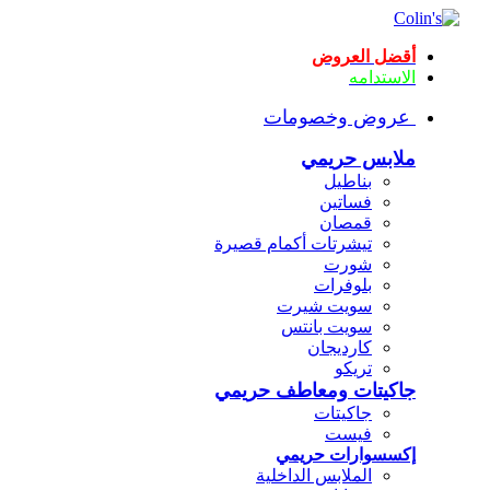
أقضل العروض
الاستدامه
عروض وخصومات
ملابس حريمي
بناطيل
فساتين
قمصان
تيشرتات أكمام قصيرة
شورت
بلوفرات
سويت شيرت
سويت بانتس
كارديجان
تريكو
جاكيتات ومعاطف حريمي
جاكيتات
فيست
إكسسوارات حريمي
الملابس الداخلية