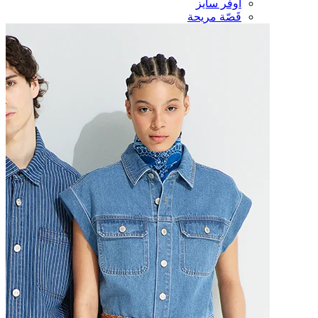
أوفر سايز
قَصّة مريحة