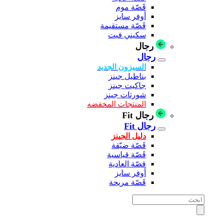
قَصّة موم
أوفر سايز
قَصّة مستقيمة
سكيني فيت
رجال
رجال
السيزون الجديد
بناطيل جينز
جاكيت جينز
شورتات جينز
المنتجات المخفضه
رجال Fit
رجال Fit
دليل الجينز
قَصّة ضيّقة
قَصّة قياسية
قصّة العادية
أوفر سايز
قَصّة مريحة