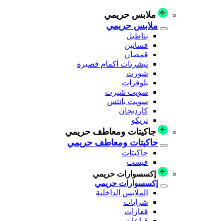
ملابس حريمي
ملابس حريمي
بناطيل
فساتين
قمصان
تيشرتات أكمام قصيرة
شورت
بلوفرات
سويت شيرت
سويت بانتس
كارديجان
تريكو
جاكيتات ومعاطف حريمي
جاكيتات ومعاطف حريمي
جاكيتات
فيست
إكسسوارات حريمي
إكسسوارات حريمي
الملابس الداخلية
شرابات
قفازات
قباعات