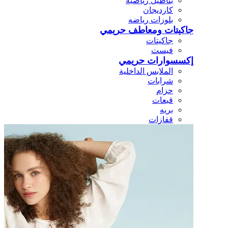
بناطيل رياضيه
كارديجان
بلوزات رياضه
جاكيتات ومعاطف حريمي
جاكيتات
فيست
إكسسوارات حريمي
الملابس الداخلية
شرابات
حزام
قبعات
بريه
قفازات