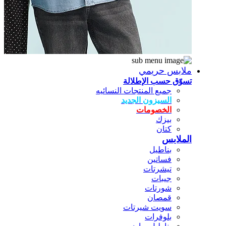
ملابس حريمي
تسوّق حسب الإطلالة
جميع المنتجات النسائيه
السيزون الجديد
الخصومات
بيزك
كتان
الملابس
بناطيل
فساتين
تيشرتات
جيبات
شورتات
قمصان
سويت شيرتات
بلوفرات