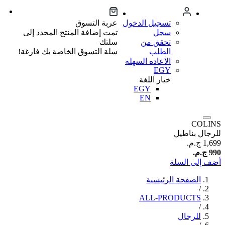
تسجيل الدخول
عربة التسوق
سجل
تمت إضافة المنتج المحدد إلى
تحقق من
سلتك
الطلب
سلة التسوق الخاصة بك فارغة!
الاعاده السهله
EGY
خيار اللغة
EGY
EN
COLINS
للرجال بناطيل
1,699 ج.م.‏
990 ج.م.‏
أضف إلى السلة
الصفحة الرئيسية
/
ALL-PRODUCTS
/
للرجال