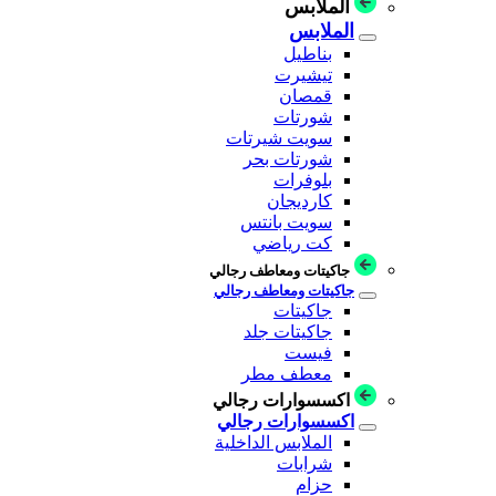
الملابس
الملابس
بناطيل
تيشيرت
قمصان
شورتات
سويت شيرتات
شورتات بحر
بلوفرات
كارديجان
سويت بانتس
كت رياضي
جاكيتات ومعاطف رجالي
جاكيتات ومعاطف رجالي
جاكيتات
جاكيتات جلد
فيست
معطف مطر
اكسسوارات رجالي
اكسسوارات رجالي
الملابس الداخلية
شرابات
حزام