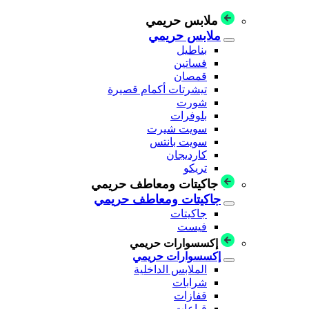
ملابس حريمي
ملابس حريمي
بناطيل
فساتين
قمصان
تيشرتات أكمام قصيرة
شورت
بلوفرات
سويت شيرت
سويت بانتس
كارديجان
تريكو
جاكيتات ومعاطف حريمي
جاكيتات ومعاطف حريمي
جاكيتات
فيست
إكسسوارات حريمي
إكسسوارات حريمي
الملابس الداخلية
شرابات
قفازات
قباعات