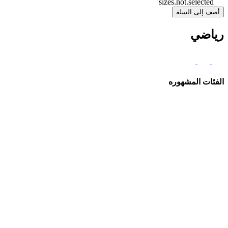
sizes.not.selected
أضف إلى السلة
رياضي
الفئات المشهوره