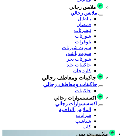
ملابس رجالي
ملابس رجالي
بناطيل
قمصان
تيشرتات
شورتات
بلوفرات
سويت شيرتات
سويت بانتس
شورتات بحر
جاكيتات جلد
كارديجان
جاكيتات ومعاطف رجالي
جاكيتات ومعاطف رجالي
جاكيتات
اكسسسوارات رجالي
اكسسسوارات رجالي
الملابس الداخلية
شرابات
شباشب
كاب
ملابس حريمي