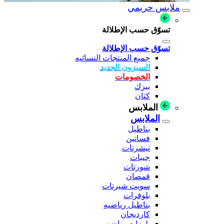
ملابس حريمي
تسوّق حسب الإطلالة
تسوّق حسب الإطلالة
جميع المنتجات النسائيه
السيزون الجديد
الخصومات
بيزك
كتان
الملابس
الملابس
بناطيل
فساتين
تيشرتات
جيبات
شورتات
قمصان
سويت شيرتات
بلوفرات
بناطيل رياضيه
كارديجان
بلوزات رياضه