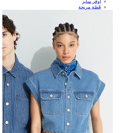
أوفر سايز
قَصّة مريحة