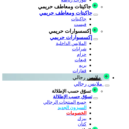
جاكيتات ومعاطف حريمي
جاكيتات ومعاطف حريمي
جاكيتات
فيست
إكسسوارات حريمي
إكسسوارات حريمي
الملابس الداخلية
شرابات
حزام
قبعات
بريه
قفازات
ملابس رجالي
ملابس رجالي
تسوّق حسب الإطلالة
تسوّق حسب الإطلالة
جميع المنتجات الرجالي
السيزون الجديد
الخصومات
بيزك
كتان