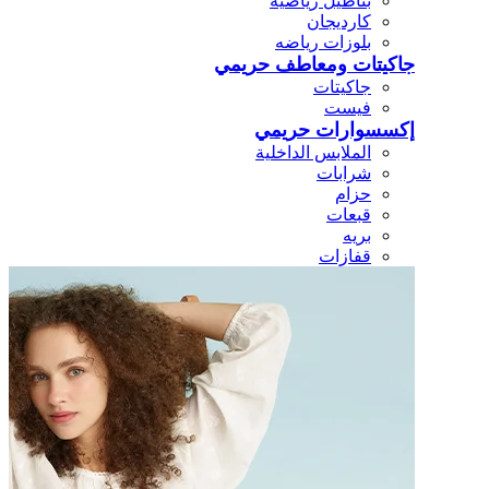
بناطيل رياضيه
كارديجان
بلوزات رياضه
جاكيتات ومعاطف حريمي
جاكيتات
فيست
إكسسوارات حريمي
الملابس الداخلية
شرابات
حزام
قبعات
بريه
قفازات