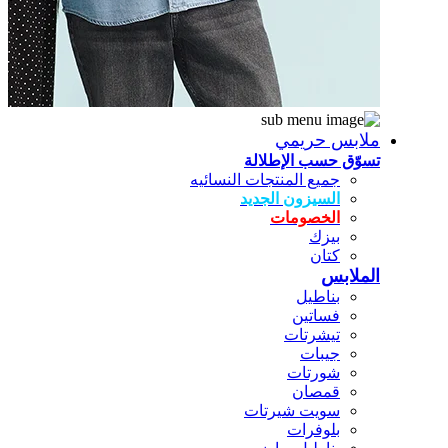
ملابس حريمي
تسوّق حسب الإطلالة
جميع المنتجات النسائيه
السيزون الجديد
الخصومات
بيزك
كتان
الملابس
بناطيل
فساتين
تيشرتات
جيبات
شورتات
قمصان
سويت شيرتات
بلوفرات