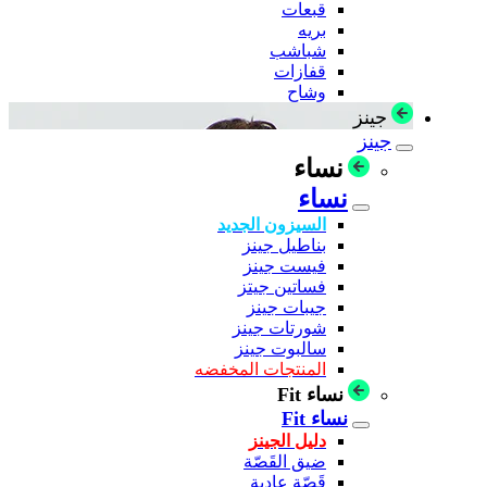
قبعات
بريه
شباشب
قفازات
وشاح
جينز
جينز
نساء
نساء
السيزون الجديد
بناطيل جينز
فيست جينز
فساتين جيتز
جيبات جينز
شورتات جينز
سالبوت جينز
المنتجات المخفضه
نساء Fit
نساء Fit
دليل الجينز
ضيق القَصّة
قَصّة عادية