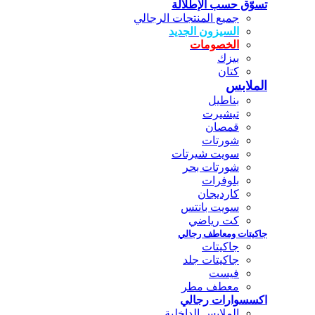
تسوّق حسب الإطلالة
جميع المنتجات الرجالي
السيزون الجديد
الخصومات
بيزك
كتان
الملابس
بناطيل
تيشيرت
قمصان
شورتات
سويت شيرتات
شورتات بحر
بلوفرات
كارديجان
سويت بانتس
كت رياضي
جاكيتات ومعاطف رجالي
جاكيتات
جاكيتات جلد
فيست
معطف مطر
اكسسوارات رجالي
الملابس الداخلية