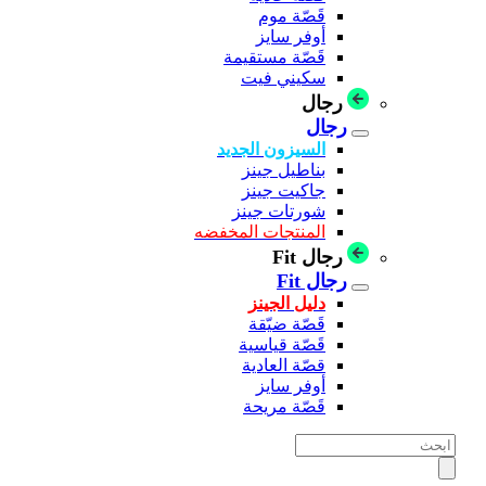
قَصّة موم
أوفر سايز
قَصّة مستقيمة
سكيني فيت
رجال
رجال
السيزون الجديد
بناطيل جينز
جاكيت جينز
شورتات جينز
المنتجات المخفضه
رجال Fit
رجال Fit
دليل الجينز
قَصّة ضيّقة
قَصّة قياسية
قصّة العادية
أوفر سايز
قَصّة مريحة