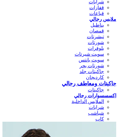
شرابات
قفازات
قباعات
ملابس رجالي
بناطيل
قمصان
تيشرتات
شورتات
بلوفرات
سويت شيرتات
سويت بانتس
شورتات بحر
جاكيتات جلد
كارديجان
جاكيتات ومعاطف رجالي
جاكيتات
اكسسسوارات رجالي
الملابس الداخلية
شرابات
شباشب
كاب