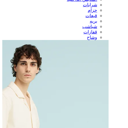
شرابات
حزام
قبعات
بريه
شباشب
قفازات
وشاح