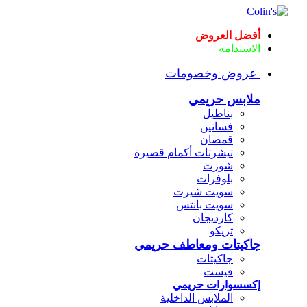
أقضل العروض
الاستدامه
عروض وخصومات
ملابس حريمي
بناطيل
فساتين
قمصان
تيشرتات أكمام قصيرة
شورت
بلوفرات
سويت شيرت
سويت بانتس
كارديجان
تريكو
جاكيتات ومعاطف حريمي
جاكيتات
فيست
إكسسوارات حريمي
الملابس الداخلية