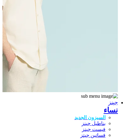
جينز
نساء
السيزون الجديد
بناطيل جينز
فيست جينز
فساتين جيتز