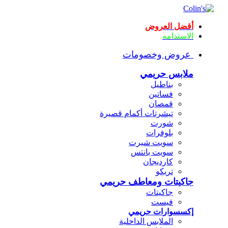
أقضل العروض
الاستدامه
عروض وخصومات
ملابس حريمي
بناطيل
فساتين
قمصان
تيشرتات أكمام قصيرة
شورت
بلوفرات
سويت شيرت
سويت بانتس
كارديجان
تريكو
جاكيتات ومعاطف حريمي
جاكيتات
فيست
إكسسوارات حريمي
الملابس الداخلية