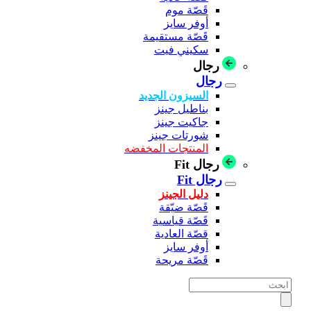
قَصّة موم
أوفر سايز
قَصّة مستقيمة
سكيني فيت
رجال
رجال
السيزون الجديد
بناطيل جينز
جاكيت جينز
شورتات جينز
المنتجات المخفضه
رجال Fit
رجال Fit
دليل الجينز
قَصّة ضيّقة
قَصّة قياسية
قصّة العادية
أوفر سايز
قَصّة مريحة