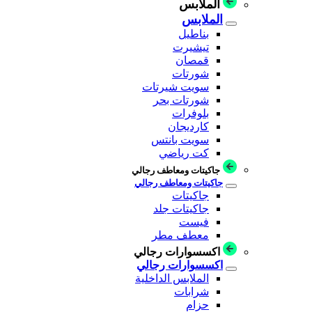
الملابس
الملابس
بناطيل
تيشيرت
قمصان
شورتات
سويت شيرتات
شورتات بحر
بلوفرات
كارديجان
سويت بانتس
كت رياضي
جاكيتات ومعاطف رجالي
جاكيتات ومعاطف رجالي
جاكيتات
جاكيتات جلد
فيست
معطف مطر
اكسسوارات رجالي
اكسسوارات رجالي
الملابس الداخلية
شرابات
حزام