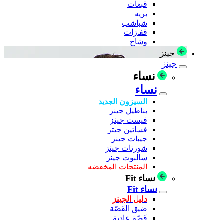
قبعات
بريه
شباشب
قفازات
وشاح
جينز
جينز
نساء
نساء
السيزون الجديد
بناطيل جينز
فيست جينز
فساتين جيتز
جيبات جينز
شورتات جينز
سالبوت جينز
المنتجات المخفضه
نساء Fit
نساء Fit
دليل الجينز
ضيق القَصّة
قَصّة عادية