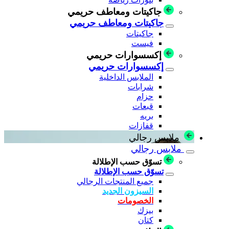
جاكيتات ومعاطف حريمي
جاكيتات ومعاطف حريمي
جاكيتات
فيست
إكسسوارات حريمي
إكسسوارات حريمي
الملابس الداخلية
شرابات
حزام
قبعات
بريه
قفازات
ملابس رجالي
ملابس رجالي
تسوّق حسب الإطلالة
تسوّق حسب الإطلالة
جميع المنتجات الرجالي
السيزون الجديد
الخصومات
بيزك
كتان