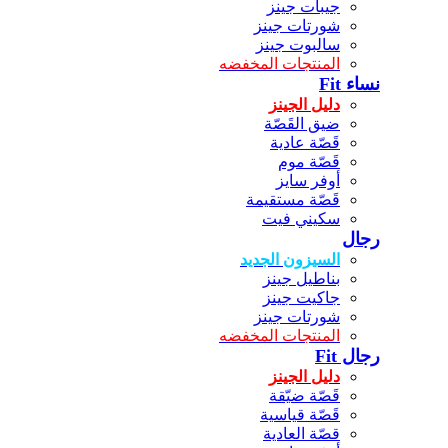
جيبات جينز
شورتات جينز
سالبوت جينز
المنتجات المخفضه
نساء Fit
دليل الجينز
ضيق القَصّة
قَصّة عادية
قَصّة موم
أوفر سايز
قَصّة مستقيمة
سكيني فيت
رجال
السيزون الجديد
بناطيل جينز
جاكيت جينز
شورتات جينز
المنتجات المخفضه
رجال Fit
دليل الجينز
قَصّة ضيّقة
قَصّة قياسية
قصّة العادية