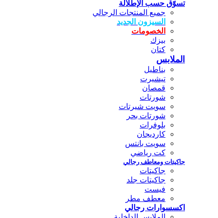
تسوّق حسب الإطلالة
جميع المنتجات الرجالي
السيزون الجديد
الخصومات
بيزك
كتان
الملابس
بناطيل
تيشيرت
قمصان
شورتات
سويت شيرتات
شورتات بحر
بلوفرات
كارديجان
سويت بانتس
كت رياضي
جاكيتات ومعاطف رجالي
جاكيتات
جاكيتات جلد
فيست
معطف مطر
اكسسوارات رجالي
الملابس الداخلية