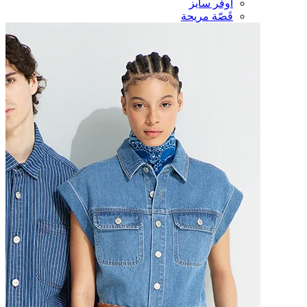
أوفر سايز
قَصّة مريحة