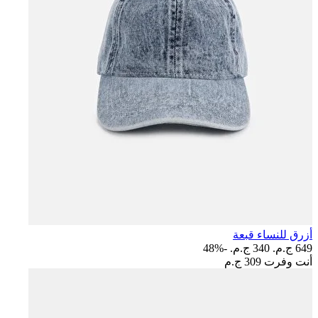
أزرق للنساء قبعة
649 ج.م.‏
340 ج.م.‏
-48%
أنت وفرت
309 ج.م