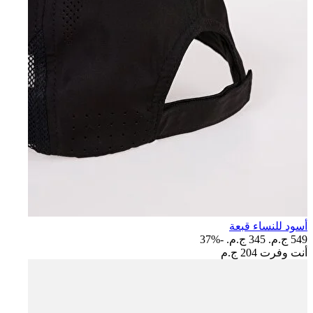
أسود للنساء قبعة
549 ج.م.‏
345 ج.م.‏
-37%
أنت وفرت
204 ج.م