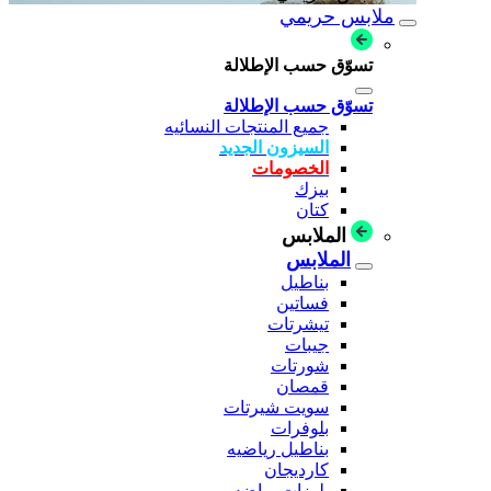
ملابس حريمي
تسوّق حسب الإطلالة
تسوّق حسب الإطلالة
جميع المنتجات النسائيه
السيزون الجديد
الخصومات
بيزك
كتان
الملابس
الملابس
بناطيل
فساتين
تيشرتات
جيبات
شورتات
قمصان
سويت شيرتات
بلوفرات
بناطيل رياضيه
كارديجان
بلوزات رياضه