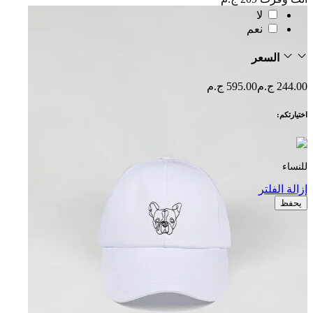
لا
نعم
السعر
244.00 ج.م
595.00 ج.م
اختيارتكم:
للنساء
إزالة الفلتر
يحفظ