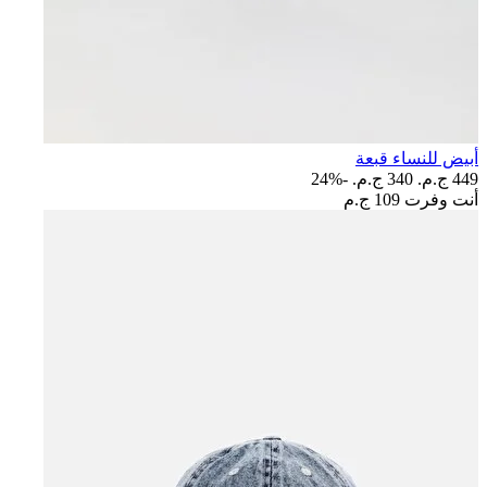
أبيض للنساء قبعة
449 ج.م.‏
340 ج.م.‏
-24%
أنت وفرت
109 ج.م