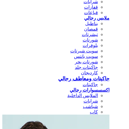
شرابات
قفازات
قباعات
ملابس رجالي
بناطيل
قمصان
تيشرتات
شورتات
بلوفرات
سويت شيرتات
سويت بانتس
شورتات بحر
جاكيتات جلد
كارديجان
جاكيتات ومعاطف رجالي
جاكيتات
اكسسسوارات رجالي
الملابس الداخلية
شرابات
شباشب
كاب