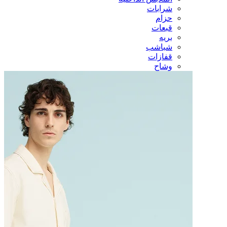
شرابات
حزام
قبعات
بريه
شباشب
قفازات
وشاح