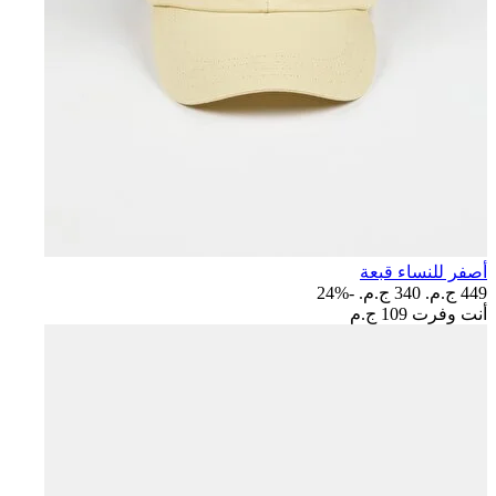
أصفر للنساء قبعة
449 ج.م.‏
340 ج.م.‏
-24%
أنت وفرت
109 ج.م