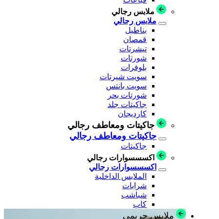
ملابس رجالي
ملابس رجالي
بناطيل
قمصان
تيشرتات
شورتات
بلوفرات
سويت شيرتات
سويت بانتس
شورتات بحر
جاكيتات جلد
كارديجان
جاكيتات ومعاطف رجالي
جاكيتات ومعاطف رجالي
جاكيتات
اكسسسوارات رجالي
اكسسسوارات رجالي
الملابس الداخلية
شرابات
شباشب
كاب
ملابس حريمي