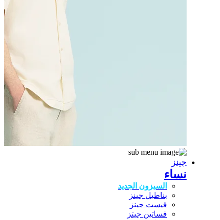
جينز
نساء
السيزون الجديد
بناطيل جينز
فيست جينز
فساتين جيتز