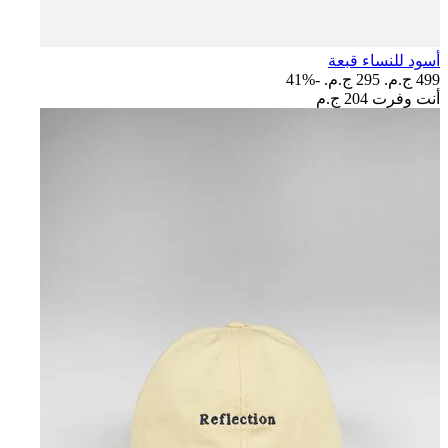
أسود للنساء قبعة
499 ج.م.‏
295 ج.م.‏
-41%
أنت وفرت
204 ج.م