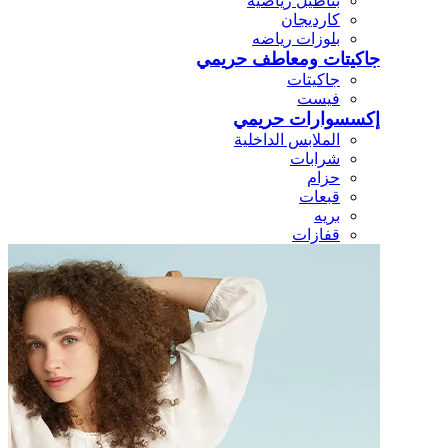
بناطيل رياضيه
كارديجان
بلوزات رياضه
جاكيتات ومعاطف حريمي
جاكيتات
فيست
إكسسوارات حريمي
الملابس الداخلية
شرابات
حزام
قبعات
بريه
قفازات