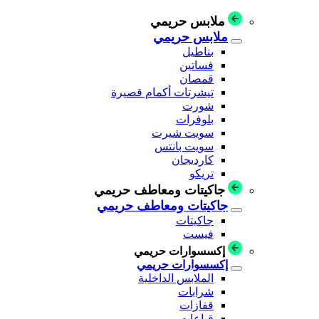
ملابس حريمي
ملابس حريمي
بناطيل
فساتين
قمصان
تيشرتات أكمام قصيرة
شورت
بلوفرات
سويت شيرت
سويت بانتس
كارديجان
تريكو
جاكيتات ومعاطف حريمي
جاكيتات ومعاطف حريمي
جاكيتات
فيست
إكسسوارات حريمي
إكسسوارات حريمي
الملابس الداخلية
شرابات
قفازات
قباعات