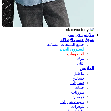
ملابس حريمي
تسوّق حسب الإطلالة
جميع المنتجات النسائيه
السيزون الجديد
الخصومات
بيزك
كتان
الملابس
بناطيل
فساتين
تيشرتات
جيبات
شورتات
قمصان
سويت شيرتات
بلوفرات