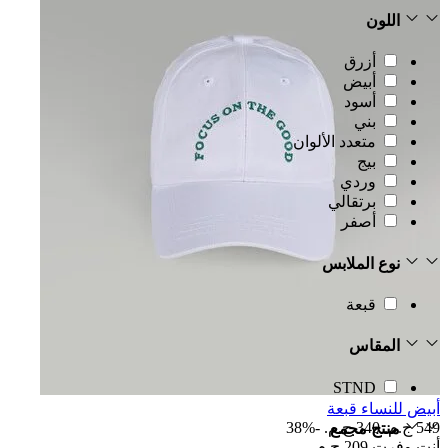
اللون
أزرق
أبيض
أسود
بني
متعدد الألوان
بيج
وردي
برتقالي
أصفر
نوع الملابس
قبعة
المقاس
STND
أبيض للنساء قبعة
549 ج.م.‏
340 ج.م.‏
-38%
منتج مجمع
أنت وفرت
209 ج.م