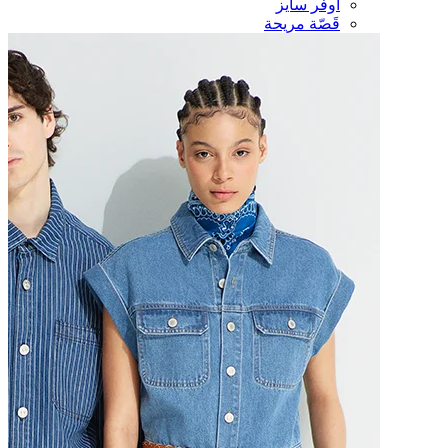
أوفر سايز
قَصّة مريحة