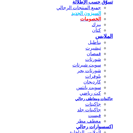
تسوّق حسب الإطلالة
جميع المنتجات الرجالي
السيزون الجديد
الخصومات
بيزك
كتان
الملابس
بناطيل
تيشيرت
قمصان
شورتات
سويت شيرتات
شورتات بحر
بلوفرات
كارديجان
سويت بانتس
كت رياضي
جاكيتات ومعاطف رجالي
جاكيتات
جاكيتات جلد
فيست
معطف مطر
اكسسوارات رجالي
الملابس الداخلية