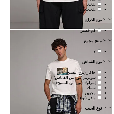
XXL
XXXL
نوع الذراع
كم قصير
منتج مجمع
لا
نوع القماش
جاكار (نوع النسيج)
سوبريم (نوع من القماش)
إنترلوك (نوع من النسيج)
سمك
وجهين
وافل (نوع من القماش)
نوع الجيب