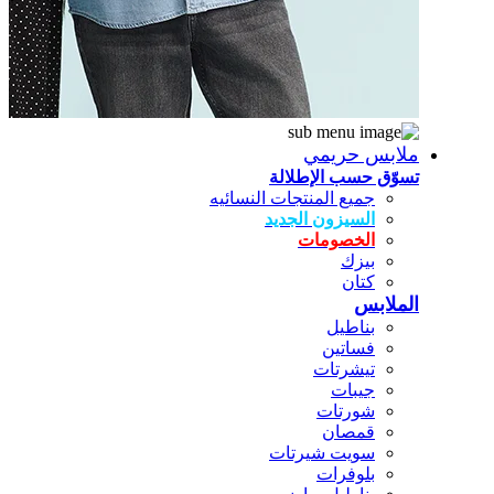
ملابس حريمي
تسوّق حسب الإطلالة
جميع المنتجات النسائيه
السيزون الجديد
الخصومات
بيزك
كتان
الملابس
بناطيل
فساتين
تيشرتات
جيبات
شورتات
قمصان
سويت شيرتات
بلوفرات