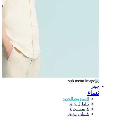
جينز
نساء
السيزون الجديد
بناطيل جينز
فيست جينز
فساتين جيتز