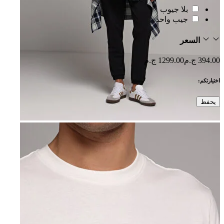
بلا جيوب
جيب واحد
السعر
394.00 ج.م
1299.00 ج.م
اختيارتكم:
يحفظ