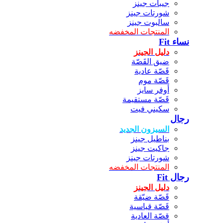
جيبات جينز
شورتات جينز
سالبوت جينز
المنتجات المخفضه
نساء Fit
دليل الجينز
ضيق القَصّة
قَصّة عادية
قَصّة موم
أوفر سايز
قَصّة مستقيمة
سكيني فيت
رجال
السيزون الجديد
بناطيل جينز
جاكيت جينز
شورتات جينز
المنتجات المخفضه
رجال Fit
دليل الجينز
قَصّة ضيّقة
قَصّة قياسية
قصّة العادية