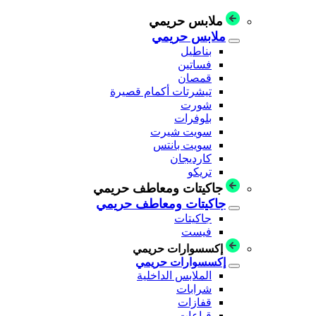
ملابس حريمي
ملابس حريمي
بناطيل
فساتين
قمصان
تيشرتات أكمام قصيرة
شورت
بلوفرات
سويت شيرت
سويت بانتس
كارديجان
تريكو
جاكيتات ومعاطف حريمي
جاكيتات ومعاطف حريمي
جاكيتات
فيست
إكسسوارات حريمي
إكسسوارات حريمي
الملابس الداخلية
شرابات
قفازات
قباعات