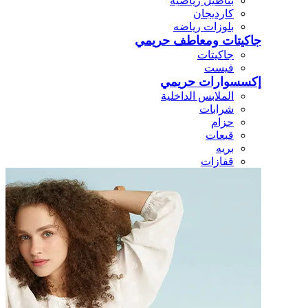
بناطيل رياضيه
كارديجان
بلوزات رياضه
جاكيتات ومعاطف حريمي
جاكيتات
فيست
إكسسوارات حريمي
الملابس الداخلية
شرابات
حزام
قبعات
بريه
قفازات