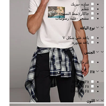
ساده -بيزيك
مُقَلَّم
جاكار (نمط النسيج)
مشجر -عليه رسومات
نوع الياقة
ياقة علي شكل V
ياقة مدوره
الجنس
للرجال
Fit
Regular Fit
Comfort Fit
Oversize Fit
اللون