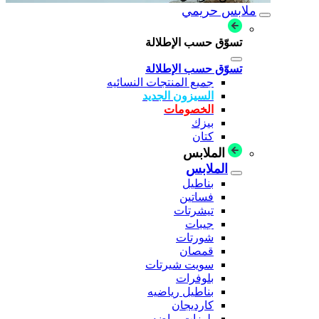
ملابس حريمي
تسوّق حسب الإطلالة
تسوّق حسب الإطلالة
جميع المنتجات النسائيه
السيزون الجديد
الخصومات
بيزك
كتان
الملابس
الملابس
بناطيل
فساتين
تيشرتات
جيبات
شورتات
قمصان
سويت شيرتات
بلوفرات
بناطيل رياضيه
كارديجان
بلوزات رياضه