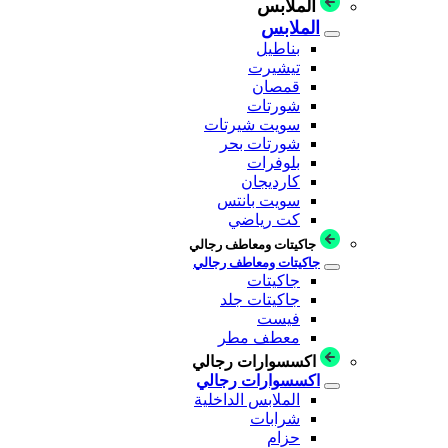
الملابس
الملابس
بناطيل
تيشيرت
قمصان
شورتات
سويت شيرتات
شورتات بحر
بلوفرات
كارديجان
سويت بانتس
كت رياضي
جاكيتات ومعاطف رجالي
جاكيتات ومعاطف رجالي
جاكيتات
جاكيتات جلد
فيست
معطف مطر
اكسسوارات رجالي
اكسسوارات رجالي
الملابس الداخلية
شرابات
حزام