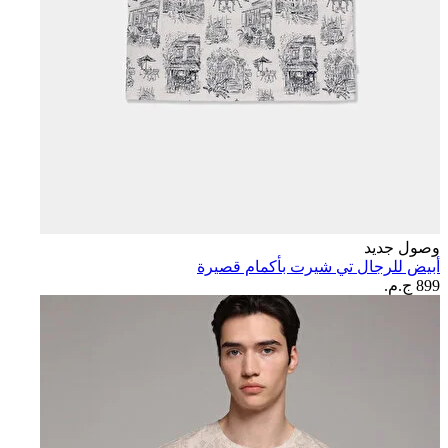
وصول جديد
أبيض للرجال تي شيرت بأكمام قصيرة
899 ج.م.‏