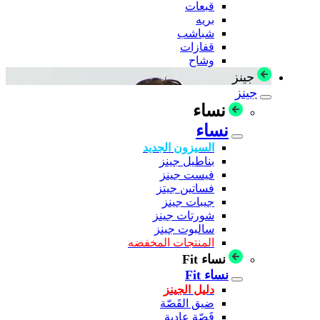
قبعات
بريه
شباشب
قفازات
وشاح
جينز
جينز
نساء
نساء
السيزون الجديد
بناطيل جينز
فيست جينز
فساتين جيتز
جيبات جينز
شورتات جينز
سالبوت جينز
المنتجات المخفضه
نساء Fit
نساء Fit
دليل الجينز
ضيق القَصّة
قَصّة عادية