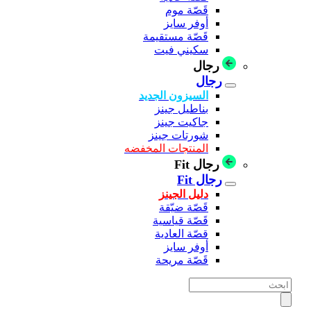
قَصّة موم
أوفر سايز
قَصّة مستقيمة
سكيني فيت
رجال
رجال
السيزون الجديد
بناطيل جينز
جاكيت جينز
شورتات جينز
المنتجات المخفضه
رجال Fit
رجال Fit
دليل الجينز
قَصّة ضيّقة
قَصّة قياسية
قصّة العادية
أوفر سايز
قَصّة مريحة