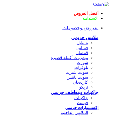
أقضل العروض
الاستدامه
عروض وخصومات
ملابس حريمي
بناطيل
فساتين
قمصان
تيشرتات أكمام قصيرة
شورت
بلوفرات
سويت شيرت
سويت بانتس
كارديجان
تريكو
جاكيتات ومعاطف حريمي
جاكيتات
فيست
إكسسوارات حريمي
الملابس الداخلية