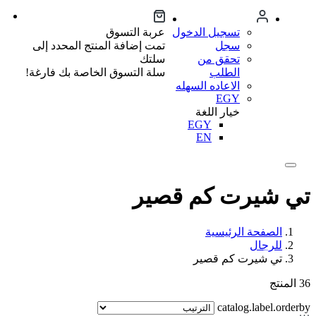
تسجيل الدخول
عربة التسوق
سجل
تمت إضافة المنتج المحدد إلى
تحقق من
سلتك
الطلب
سلة التسوق الخاصة بك فارغة!
الاعاده السهله
EGY
خيار اللغة
EGY
EN
تي شيرت كم قصير
الصفحة الرئيسية
للرجال
تي شيرت كم قصير
36
المنتج
catalog.label.orderby