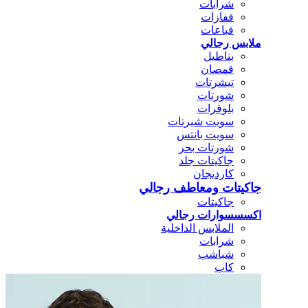
شرابات
قفازات
قباعات
ملابس رجالي
بناطيل
قمصان
تيشرتات
شورتات
بلوفرات
سويت شيرتات
سويت بانتس
شورتات بحر
جاكيتات جلد
كارديجان
جاكيتات ومعاطف رجالي
جاكيتات
اكسسسوارات رجالي
الملابس الداخلية
شرابات
شباشب
كاب