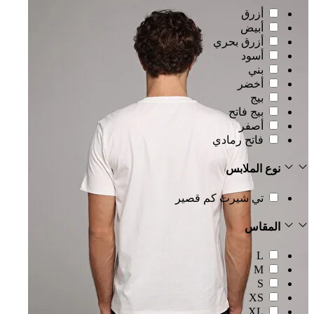
أزرق
أبيض
أزرق بحري
أسود
بني
أخضر
بيج
بيج فاتح
أصفر
فاتح رمادي
نوع الملابس
تي شيرت كم قصير
المقاس
L
M
S
XS
XL