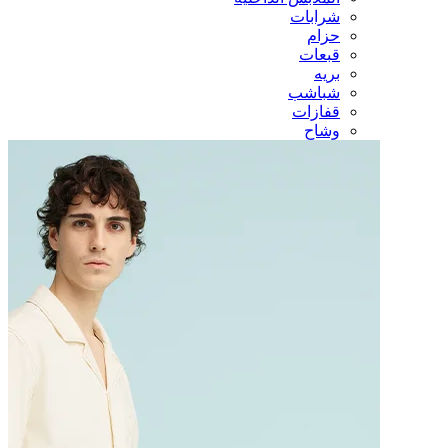
شرابات
حزام
قبعات
بريه
شباشب
قفازات
وشاح