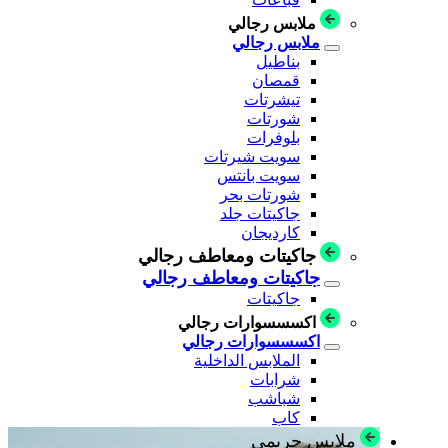
ملابس رجالي
ملابس رجالي
بناطيل
قمصان
تيشرتات
شورتات
بلوفرات
سويت شيرتات
سويت بانتس
شورتات بحر
جاكيتات جلد
كارديجان
جاكيتات ومعاطف رجالي
جاكيتات ومعاطف رجالي
جاكيتات
اكسسسوارات رجالي
اكسسسوارات رجالي
الملابس الداخلية
شرابات
شباشب
كاب
ملابس حريمي