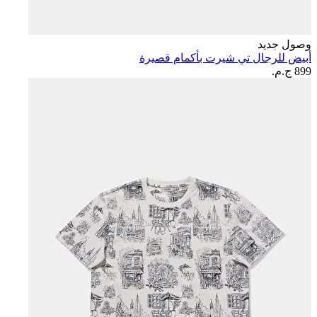
وصول جديد
أبيض للرجال تي شيرت بأكمام قصيرة
899 ج.م.‏