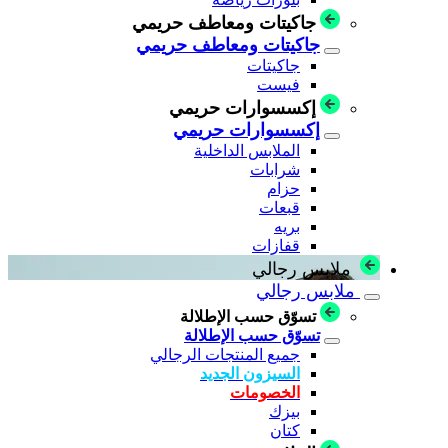
جاكيتات ومعاطف حريمي
جاكيتات ومعاطف حريمي
جاكيتات
فيست
إكسسوارات حريمي
إكسسوارات حريمي
الملابس الداخلية
شرابات
حزام
قبعات
بريه
قفازات
ملابس رجالي
ملابس رجالي
تسوّق حسب الإطلالة
تسوّق حسب الإطلالة
جميع المنتجات الرجالي
السيزون الجديد
الخصومات
بيزك
كتان