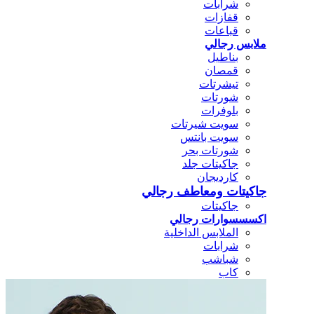
شرابات
قفازات
قباعات
ملابس رجالي
بناطيل
قمصان
تيشرتات
شورتات
بلوفرات
سويت شيرتات
سويت بانتس
شورتات بحر
جاكيتات جلد
كارديجان
جاكيتات ومعاطف رجالي
جاكيتات
اكسسسوارات رجالي
الملابس الداخلية
شرابات
شباشب
كاب