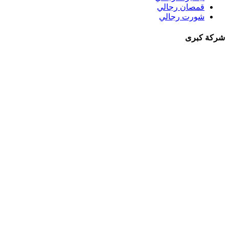
قمصان رجالي
شورت رجالي
شركة كبرى