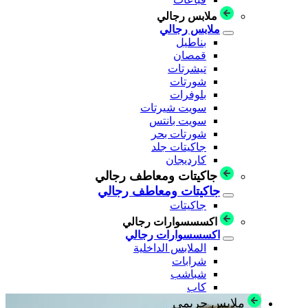
ملابس رجالي
ملابس رجالي
بناطيل
قمصان
تيشرتات
شورتات
بلوفرات
سويت شيرتات
سويت بانتس
شورتات بحر
جاكيتات جلد
كارديجان
جاكيتات ومعاطف رجالي
جاكيتات ومعاطف رجالي
جاكيتات
اكسسسوارات رجالي
اكسسسوارات رجالي
الملابس الداخلية
شرابات
شباشب
كاب
ملابس حريمي