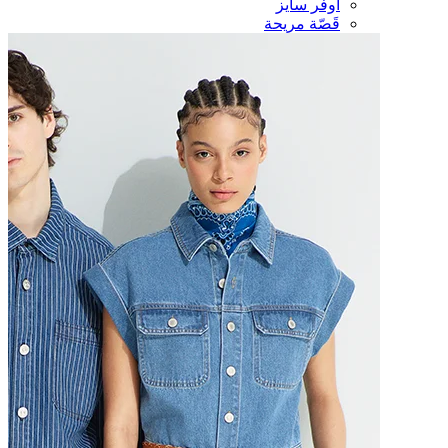
أوفر سايز
قَصّة مريحة