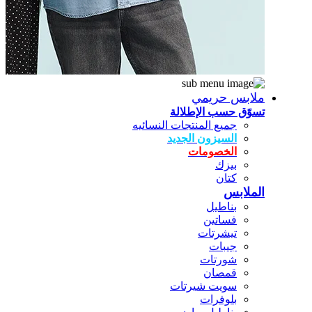
ملابس حريمي
تسوّق حسب الإطلالة
جميع المنتجات النسائيه
السيزون الجديد
الخصومات
بيزك
كتان
الملابس
بناطيل
فساتين
تيشرتات
جيبات
شورتات
قمصان
سويت شيرتات
بلوفرات