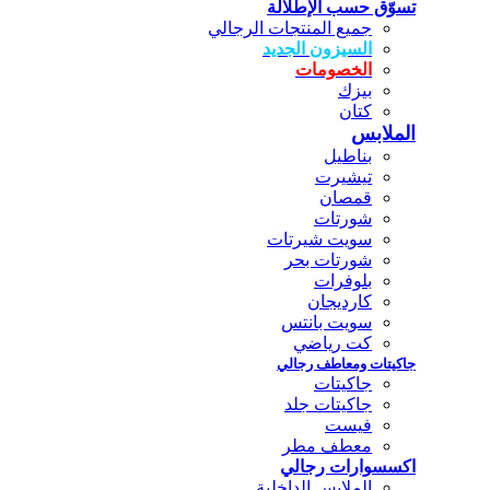
تسوّق حسب الإطلالة
جميع المنتجات الرجالي
السيزون الجديد
الخصومات
بيزك
كتان
الملابس
بناطيل
تيشيرت
قمصان
شورتات
سويت شيرتات
شورتات بحر
بلوفرات
كارديجان
سويت بانتس
كت رياضي
جاكيتات ومعاطف رجالي
جاكيتات
جاكيتات جلد
فيست
معطف مطر
اكسسوارات رجالي
الملابس الداخلية