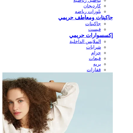
بناطيل رياضيه
كارديجان
بلوزات رياضه
جاكيتات ومعاطف حريمي
جاكيتات
فيست
إكسسوارات حريمي
الملابس الداخلية
شرابات
حزام
قبعات
بريه
قفازات