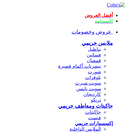
أقضل العروض
الاستدامه
عروض وخصومات
ملابس حريمي
بناطيل
فساتين
قمصان
تيشرتات أكمام قصيرة
شورت
بلوفرات
سويت شيرت
سويت بانتس
كارديجان
تريكو
جاكيتات ومعاطف حريمي
جاكيتات
فيست
إكسسوارات حريمي
الملابس الداخلية