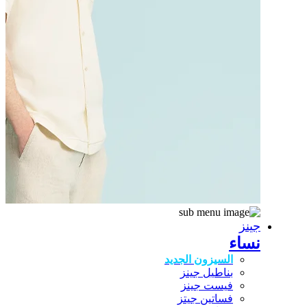
جينز
نساء
السيزون الجديد
بناطيل جينز
فيست جينز
فساتين جيتز