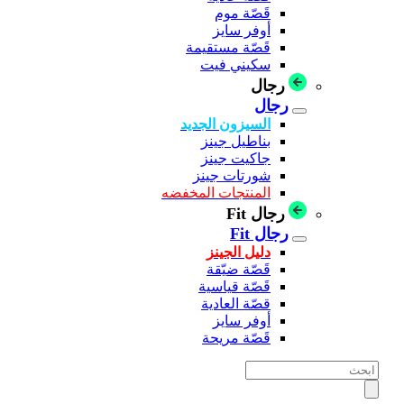
قَصّة موم
أوفر سايز
قَصّة مستقيمة
سكيني فيت
رجال
رجال
السيزون الجديد
بناطيل جينز
جاكيت جينز
شورتات جينز
المنتجات المخفضه
رجال Fit
رجال Fit
دليل الجينز
قَصّة ضيّقة
قَصّة قياسية
قصّة العادية
أوفر سايز
قَصّة مريحة