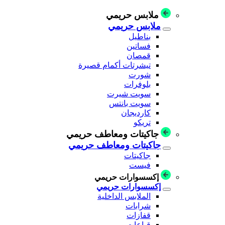
ملابس حريمي
ملابس حريمي
بناطيل
فساتين
قمصان
تيشرتات أكمام قصيرة
شورت
بلوفرات
سويت شيرت
سويت بانتس
كارديجان
تريكو
جاكيتات ومعاطف حريمي
جاكيتات ومعاطف حريمي
جاكيتات
فيست
إكسسوارات حريمي
إكسسوارات حريمي
الملابس الداخلية
شرابات
قفازات
قباعات