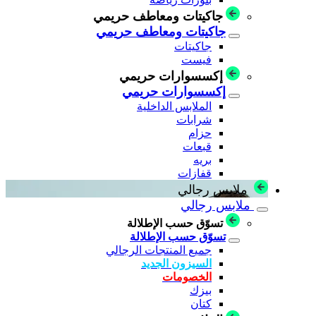
جاكيتات ومعاطف حريمي
جاكيتات ومعاطف حريمي
جاكيتات
فيست
إكسسوارات حريمي
إكسسوارات حريمي
الملابس الداخلية
شرابات
حزام
قبعات
بريه
قفازات
ملابس رجالي
ملابس رجالي
تسوّق حسب الإطلالة
تسوّق حسب الإطلالة
جميع المنتجات الرجالي
السيزون الجديد
الخصومات
بيزك
كتان