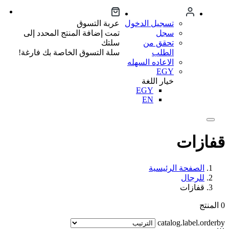
تسجيل الدخول
عربة التسوق
سجل
تمت إضافة المنتج المحدد إلى
تحقق من
سلتك
الطلب
سلة التسوق الخاصة بك فارغة!
الاعاده السهله
EGY
خيار اللغة
EGY
EN
قفازات
الصفحة الرئيسية
للرجال
قفازات
0
المنتج
catalog.label.orderby