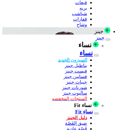
قبعات
بريه
شباشب
قفازات
وشاح
جينز
جينز
نساء
نساء
السيزون الجديد
بناطيل جينز
فيست جينز
فساتين جيتز
جيبات جينز
شورتات جينز
سالبوت جينز
المنتجات المخفضه
نساء Fit
نساء Fit
دليل الجينز
ضيق القَصّة
قَصّة عادية