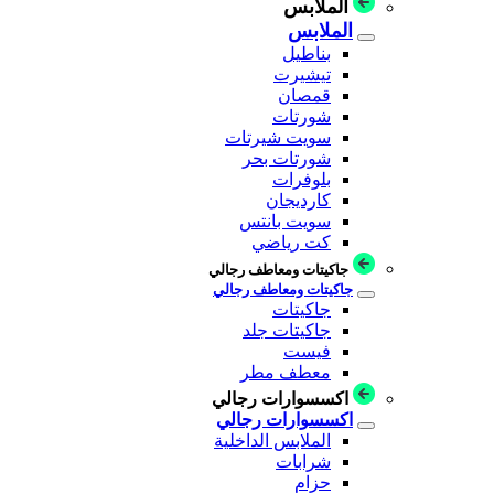
الملابس
الملابس
بناطيل
تيشيرت
قمصان
شورتات
سويت شيرتات
شورتات بحر
بلوفرات
كارديجان
سويت بانتس
كت رياضي
جاكيتات ومعاطف رجالي
جاكيتات ومعاطف رجالي
جاكيتات
جاكيتات جلد
فيست
معطف مطر
اكسسوارات رجالي
اكسسوارات رجالي
الملابس الداخلية
شرابات
حزام