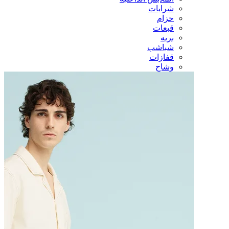
شرابات
حزام
قبعات
بريه
شباشب
قفازات
وشاح