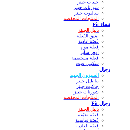
جيبات جينز
شورتات جينز
سالبوت جينز
المنتجات المخفضه
نساء Fit
دليل الجينز
ضيق القَصّة
قَصّة عادية
قَصّة موم
أوفر سايز
قَصّة مستقيمة
سكيني فيت
رجال
السيزون الجديد
بناطيل جينز
جاكيت جينز
شورتات جينز
المنتجات المخفضه
رجال Fit
دليل الجينز
قَصّة ضيّقة
قَصّة قياسية
قصّة العادية