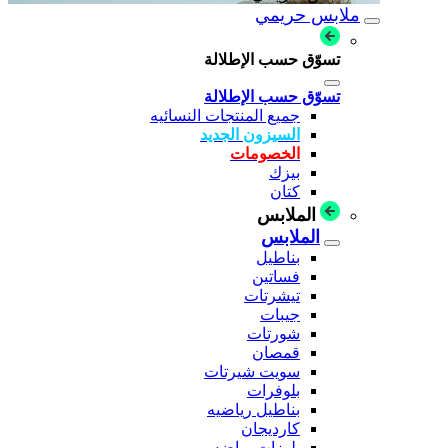
ملابس حريمي
تسوّق حسب الإطلالة
تسوّق حسب الإطلالة
جميع المنتجات النسائيه
السيزون الجديد
الخصومات
بيزك
كتان
الملابس
الملابس
بناطيل
فساتين
تيشرتات
جيبات
شورتات
قمصان
سويت شيرتات
بلوفرات
بناطيل رياضيه
كارديجان
بلوزات رياضه