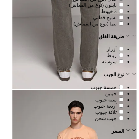
نايلون (نوع من القماش)
3 خيوط
نسيج قطني
بنما (نوع من القماش)
طريقة الغلق
أزرار
رباط
سوسته
نوع الجيب
خمسة جيوب
جيبين
ستة جيوب
أربعة جيوب
ثلاثة جيوب
جيب شحن
السعر