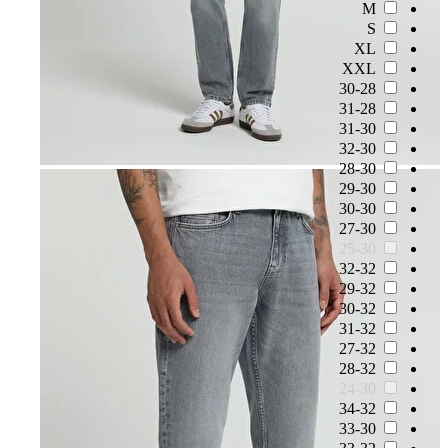
M
S
XL
XXL
30-28
31-28
31-30
32-30
28-30
29-30
30-30
27-30
25-30
32-32
29-32
30-32
31-32
27-32
28-32
24-30
34-32
33-30