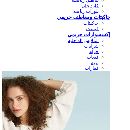
بناطيل رياضيه
كارديجان
بلوزات رياضه
جاكيتات ومعاطف حريمي
جاكيتات
فيست
إكسسوارات حريمي
الملابس الداخلية
شرابات
حزام
قبعات
بريه
قفازات