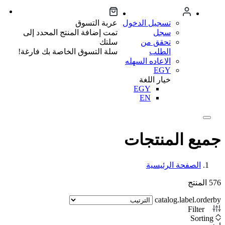
تسجيل الدخول
عربة التسوق
سجل
تمت إضافة المنتج المحدد إلى
تحقق من
سلتك
الطلب
سلة التسوق الخاصة بك فارغة!
الاعاده السهله
EGY
خيار اللغة
EGY
EN
جميع المنتجات
الصفحة الرئيسية
576
المنتج
catalog.label.orderby
Filter
2
Sorting