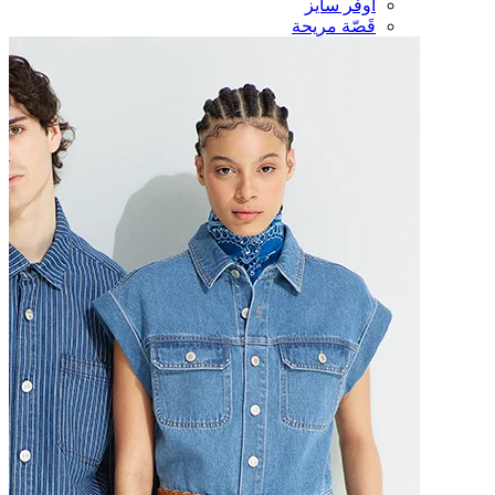
أوفر سايز
قَصّة مريحة