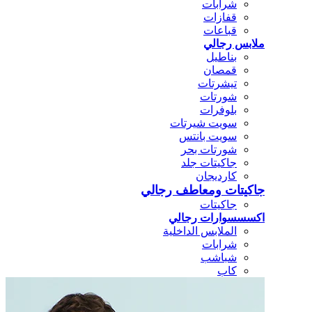
شرابات
قفازات
قباعات
ملابس رجالي
بناطيل
قمصان
تيشرتات
شورتات
بلوفرات
سويت شيرتات
سويت بانتس
شورتات بحر
جاكيتات جلد
كارديجان
جاكيتات ومعاطف رجالي
جاكيتات
اكسسسوارات رجالي
الملابس الداخلية
شرابات
شباشب
كاب