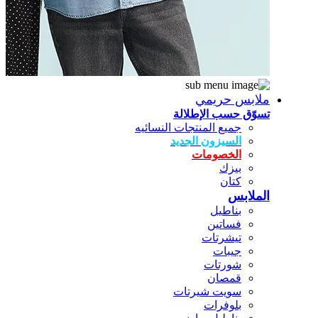
ملابس حريمي
تسوّق حسب الإطلالة
جميع المنتجات النسائيه
السيزون الجديد
الخصومات
بيزك
كتان
الملابس
بناطيل
فساتين
تيشرتات
جيبات
شورتات
قمصان
سويت شيرتات
بلوفرات