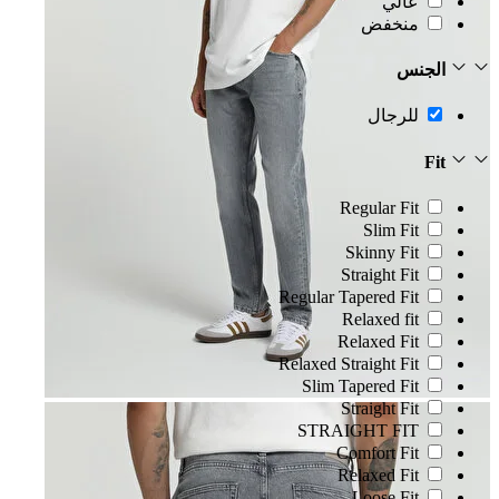
عالي
منخفض
الجنس
للرجال
Fit
Regular Fit
Slim Fit
Skinny Fit
Straight Fit
Regular Tapered Fit
Relaxed fit
Relaxed Fit
Relaxed Straight Fit
Slim Tapered Fit
Straight Fit
STRAIGHT FIT
Comfort Fit
Relaxed Fit
Loose Fit