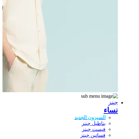
جينز
نساء
السيزون الجديد
بناطيل جينز
فيست جينز
فساتين جيتز