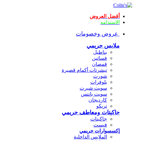
أقضل العروض
الاستدامه
عروض وخصومات
ملابس حريمي
بناطيل
فساتين
قمصان
تيشرتات أكمام قصيرة
شورت
بلوفرات
سويت شيرت
سويت بانتس
كارديجان
تريكو
جاكيتات ومعاطف حريمي
جاكيتات
فيست
إكسسوارات حريمي
الملابس الداخلية