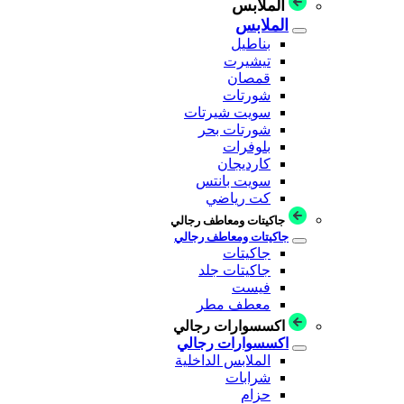
الملابس
الملابس
بناطيل
تيشيرت
قمصان
شورتات
سويت شيرتات
شورتات بحر
بلوفرات
كارديجان
سويت بانتس
كت رياضي
جاكيتات ومعاطف رجالي
جاكيتات ومعاطف رجالي
جاكيتات
جاكيتات جلد
فيست
معطف مطر
اكسسوارات رجالي
اكسسوارات رجالي
الملابس الداخلية
شرابات
حزام