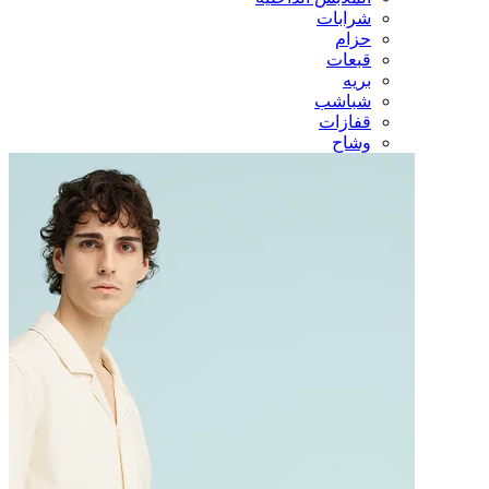
شرابات
حزام
قبعات
بريه
شباشب
قفازات
وشاح