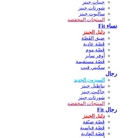
جيبات جينز
شورتات جينز
سالبوت جينز
المنتجات المخفضه
نساء Fit
دليل الجينز
ضيق القَصّة
قَصّة عادية
قَصّة موم
أوفر سايز
قَصّة مستقيمة
سكيني فيت
رجال
السيزون الجديد
بناطيل جينز
جاكيت جينز
شورتات جينز
المنتجات المخفضه
رجال Fit
دليل الجينز
قَصّة ضيّقة
قَصّة قياسية
قصّة العادية