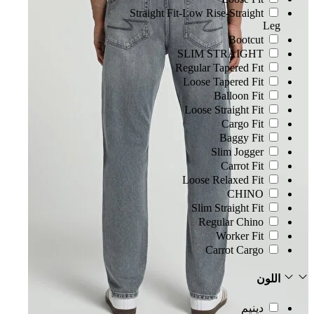
Straight Fit-Low Rise-Straight
Leg
Bootcut
SLIM STRAIGHT
Regular Tapered Fıt
Loose Tapered Fit
Balloon Fit
Loose Straight Fit
Cargo Fit
Baggy Fit
Slim Jogger
Carrot Fit
Loose Relaxed Fit
CHINO
Slim Straight Fit
Regular Chino
Worker Fit
Carrot Cargo
اللون
دينيم