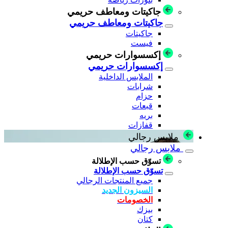
جاكيتات ومعاطف حريمي
جاكيتات ومعاطف حريمي
جاكيتات
فيست
إكسسوارات حريمي
إكسسوارات حريمي
الملابس الداخلية
شرابات
حزام
قبعات
بريه
قفازات
ملابس رجالي
ملابس رجالي
تسوّق حسب الإطلالة
تسوّق حسب الإطلالة
جميع المنتجات الرجالي
السيزون الجديد
الخصومات
بيزك
كتان