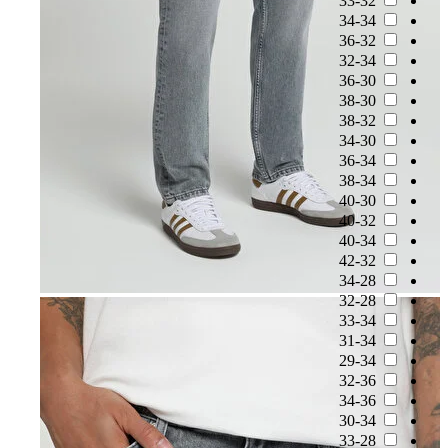
33-32
34-34
36-32
32-34
36-30
38-30
38-32
34-30
36-34
38-34
40-30
40-32
40-34
42-32
34-28
32-28
33-34
31-34
29-34
32-36
34-36
30-34
33-28