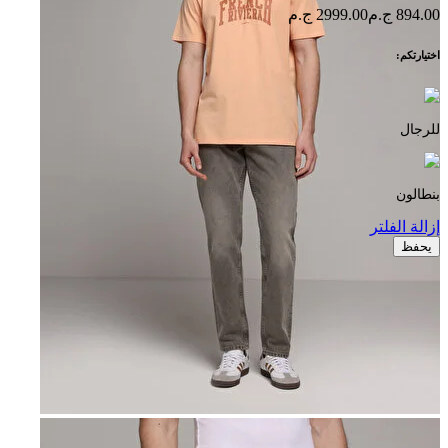
894.00 ج.م
2999.00 ج.م
اختيارتكم:
للرجال
بنطالون
إزالة الفلتر
يحفظ