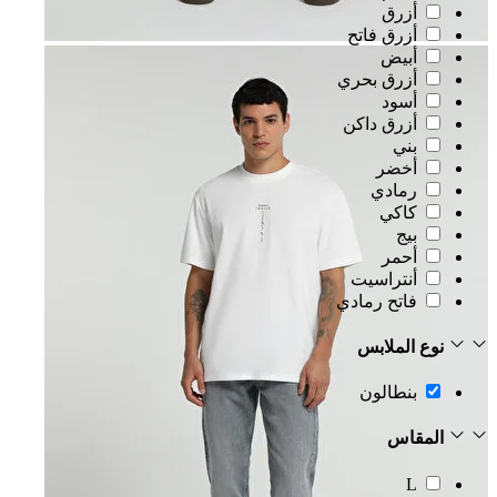
أزرق
أزرق فاتح
أبيض
أزرق بحري
أسود
أزرق داكن
بني
أخضر
رمادي
كاكي
بيج
أحمر
أنتراسيت
فاتح رمادي
نوع الملابس
بنطالون
المقاس
L