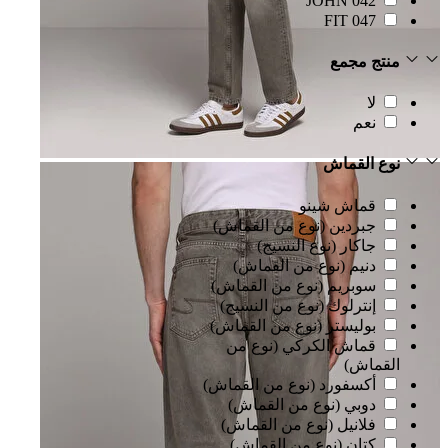
042 JOHN
047 FIT
منتج مجمع
لا
نعم
نوع القماش
قماش شينو
جبردين (نوع من القماش)
جاكار (نوع النسيج)
دنيم (نوع من القماش)
سوبريم (نوع من القماش)
إنترلوك (نوع من النسيج)
بوليستر (نوع من القماش)
قماش الكركي (نوع من
القماش)
أكسفورد (نوع من القماش)
دوبي (نوع من القماش)
فلانيل (نوع من القماش)
كتان (نوع من القماش)