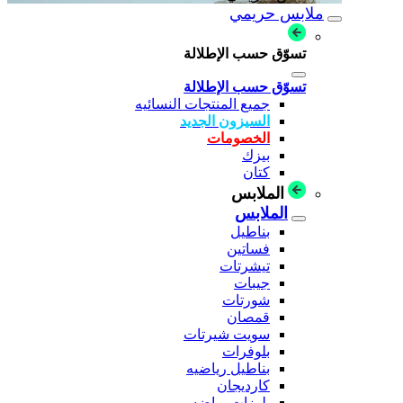
ملابس حريمي
تسوّق حسب الإطلالة
تسوّق حسب الإطلالة
جميع المنتجات النسائيه
السيزون الجديد
الخصومات
بيزك
كتان
الملابس
الملابس
بناطيل
فساتين
تيشرتات
جيبات
شورتات
قمصان
سويت شيرتات
بلوفرات
بناطيل رياضيه
كارديجان
بلوزات رياضه