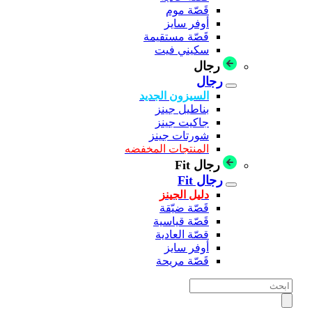
قَصّة موم
أوفر سايز
قَصّة مستقيمة
سكيني فيت
رجال
رجال
السيزون الجديد
بناطيل جينز
جاكيت جينز
شورتات جينز
المنتجات المخفضه
رجال Fit
رجال Fit
دليل الجينز
قَصّة ضيّقة
قَصّة قياسية
قصّة العادية
أوفر سايز
قَصّة مريحة