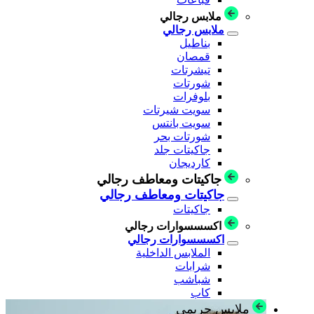
ملابس رجالي
ملابس رجالي
بناطيل
قمصان
تيشرتات
شورتات
بلوفرات
سويت شيرتات
سويت بانتس
شورتات بحر
جاكيتات جلد
كارديجان
جاكيتات ومعاطف رجالي
جاكيتات ومعاطف رجالي
جاكيتات
اكسسسوارات رجالي
اكسسسوارات رجالي
الملابس الداخلية
شرابات
شباشب
كاب
ملابس حريمي