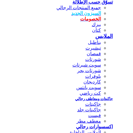
تسوّق حسب الإطلالة
جميع المنتجات الرجالي
السيزون الجديد
الخصومات
بيزك
كتان
الملابس
بناطيل
تيشيرت
قمصان
شورتات
سويت شيرتات
شورتات بحر
بلوفرات
كارديجان
سويت بانتس
كت رياضي
جاكيتات ومعاطف رجالي
جاكيتات
جاكيتات جلد
فيست
معطف مطر
اكسسوارات رجالي
الملابس الداخلية