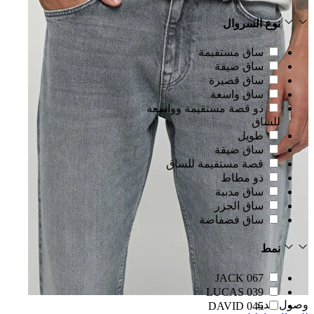
نوع السروال
ساق مستقيمة
ساق ضيقة
ساق قصيرة
ساق واسعة
ذو قصة مستقيمة وواسعة
للساق
طويل
ساق ضيقة
قصة مستقيمة للساق
ذو مطاط
ساق مدببة
ساق الجزر
ساق فضفاضة
نمط
067 JACK
039 LUCAS
وصول جديد
045 DAVID