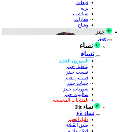
قبعات
بريه
شباشب
قفازات
وشاح
جينز
جينز
نساء
نساء
السيزون الجديد
بناطيل جينز
فيست جينز
فساتين جيتز
جيبات جينز
شورتات جينز
سالبوت جينز
المنتجات المخفضه
نساء Fit
نساء Fit
دليل الجينز
ضيق القَصّة
قَصّة عادية