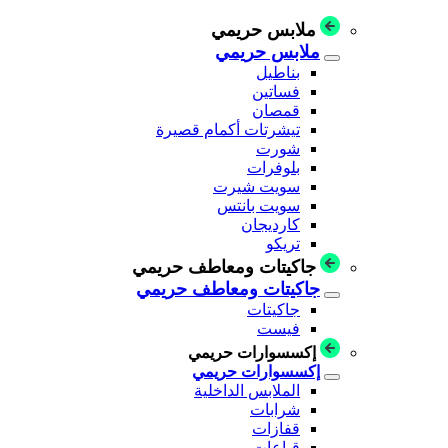
ملابس حريمي
ملابس حريمي
بناطيل
فساتين
قمصان
تيشرتات أكمام قصيرة
شورت
بلوفرات
سويت شيرت
سويت بانتس
كارديجان
تريكو
جاكيتات ومعاطف حريمي
جاكيتات ومعاطف حريمي
جاكيتات
فيست
إكسسوارات حريمي
إكسسوارات حريمي
الملابس الداخلية
شرابات
قفازات
قباعات