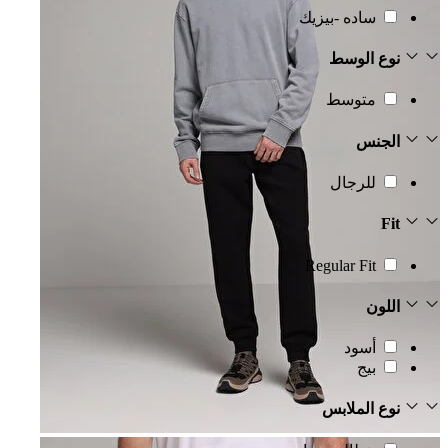
ساده -بيزيك
نوع الوسط
متوسط
الجنس
للرجال
Fit
Regular Fit
اللون
أسود
بيج
نوع الملابس