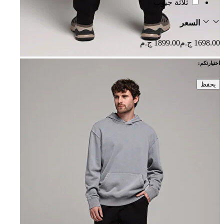
ثلاثة جيوب
السعر
1698.00 ج.م
1899.00 ج.م
اختيارتكم:
يحفظ