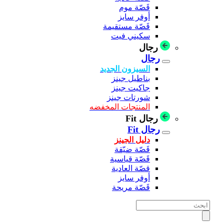
قَصّة موم
أوفر سايز
قَصّة مستقيمة
سكيني فيت
رجال
رجال
السيزون الجديد
بناطيل جينز
جاكيت جينز
شورتات جينز
المنتجات المخفضه
رجال Fit
رجال Fit
دليل الجينز
قَصّة ضيّقة
قَصّة قياسية
قصّة العادية
أوفر سايز
قَصّة مريحة