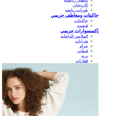
بناطيل رياضيه
كارديجان
بلوزات رياضه
جاكيتات ومعاطف حريمي
جاكيتات
فيست
إكسسوارات حريمي
الملابس الداخلية
شرابات
حزام
قبعات
بريه
قفازات