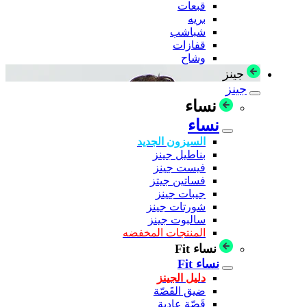
قبعات
بريه
شباشب
قفازات
وشاح
جينز
جينز
نساء
نساء
السيزون الجديد
بناطيل جينز
فيست جينز
فساتين جيتز
جيبات جينز
شورتات جينز
سالبوت جينز
المنتجات المخفضه
نساء Fit
نساء Fit
دليل الجينز
ضيق القَصّة
قَصّة عادية