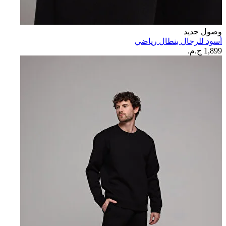
وصول جديد
أسود للرجال بنطال رياضي
1,899 ج.م.‏