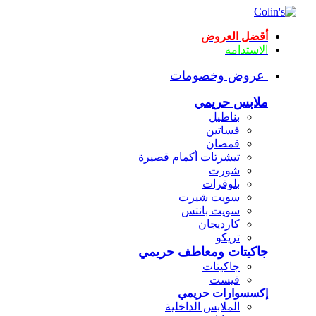
أقضل العروض
الاستدامه
عروض وخصومات
ملابس حريمي
بناطيل
فساتين
قمصان
تيشرتات أكمام قصيرة
شورت
بلوفرات
سويت شيرت
سويت بانتس
كارديجان
تريكو
جاكيتات ومعاطف حريمي
جاكيتات
فيست
إكسسوارات حريمي
الملابس الداخلية