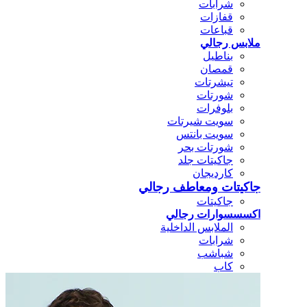
شرابات
قفازات
قباعات
ملابس رجالي
بناطيل
قمصان
تيشرتات
شورتات
بلوفرات
سويت شيرتات
سويت بانتس
شورتات بحر
جاكيتات جلد
كارديجان
جاكيتات ومعاطف رجالي
جاكيتات
اكسسسوارات رجالي
الملابس الداخلية
شرابات
شباشب
كاب