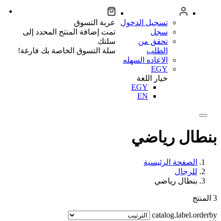
تسجيل الدخول
عربة التسوق
سجل
تمت إضافة المنتج المحدد إلى
تحقق من
سلتك
الطلب
سلة التسوق الخاصة بك فارغة!
الاعاده السهله
EGY
خيار اللغة
EGY
EN
بنطال رياضي
الصفحة الرئيسية
للرجال
بنطال رياضي
3
المنتج
catalog.label.orderby