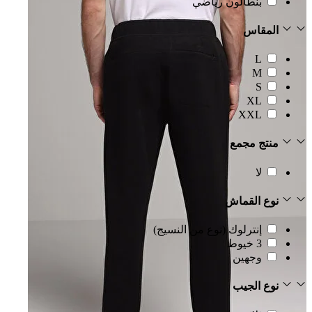
بنطالون رياضي
المقاس
L
M
S
XL
XXL
منتج مجمع
لا
نوع القماش
إنترلوك (نوع من النسيج)
3 خيوط
وجهين
نوع الجيب