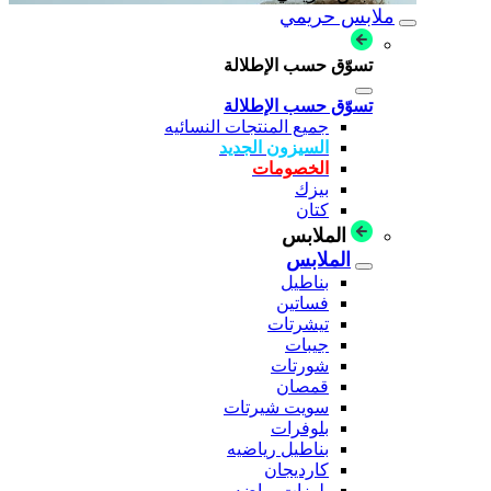
ملابس حريمي
تسوّق حسب الإطلالة
تسوّق حسب الإطلالة
جميع المنتجات النسائيه
السيزون الجديد
الخصومات
بيزك
كتان
الملابس
الملابس
بناطيل
فساتين
تيشرتات
جيبات
شورتات
قمصان
سويت شيرتات
بلوفرات
بناطيل رياضيه
كارديجان
بلوزات رياضه