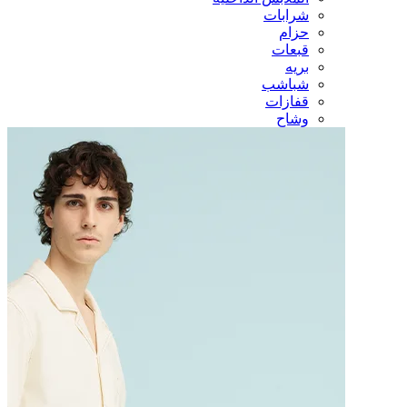
شرابات
حزام
قبعات
بريه
شباشب
قفازات
وشاح