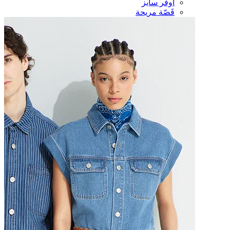
أوفر سايز
قَصّة مريحة