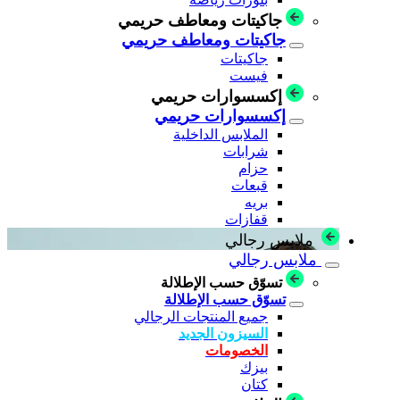
جاكيتات ومعاطف حريمي
جاكيتات ومعاطف حريمي
جاكيتات
فيست
إكسسوارات حريمي
إكسسوارات حريمي
الملابس الداخلية
شرابات
حزام
قبعات
بريه
قفازات
ملابس رجالي
ملابس رجالي
تسوّق حسب الإطلالة
تسوّق حسب الإطلالة
جميع المنتجات الرجالي
السيزون الجديد
الخصومات
بيزك
كتان