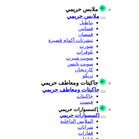
ملابس حريمي
ملابس حريمي
بناطيل
فساتين
قمصان
تيشرتات أكمام قصيرة
شورت
بلوفرات
سويت شيرت
سويت بانتس
كارديجان
تريكو
جاكيتات ومعاطف حريمي
جاكيتات ومعاطف حريمي
جاكيتات
فيست
إكسسوارات حريمي
إكسسوارات حريمي
الملابس الداخلية
شرابات
قفازات
قباعات