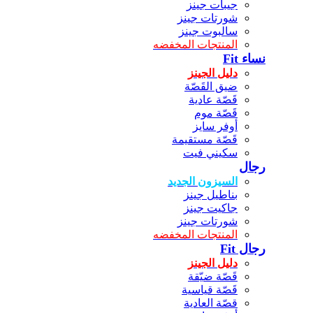
جيبات جينز
شورتات جينز
سالبوت جينز
المنتجات المخفضه
نساء Fit
دليل الجينز
ضيق القَصّة
قَصّة عادية
قَصّة موم
أوفر سايز
قَصّة مستقيمة
سكيني فيت
رجال
السيزون الجديد
بناطيل جينز
جاكيت جينز
شورتات جينز
المنتجات المخفضه
رجال Fit
دليل الجينز
قَصّة ضيّقة
قَصّة قياسية
قصّة العادية