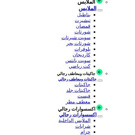
الملابس
الملابس
بناطيل
تيشيرت
قمصان
شورتات
سويت شيرتات
شورتات بحر
بلوفرات
كارديجان
سويت بانتس
كت رياضي
جاكيتات ومعاطف رجالي
جاكيتات ومعاطف رجالي
جاكيتات
جاكيتات جلد
فيست
معطف مطر
اكسسوارات رجالي
اكسسوارات رجالي
الملابس الداخلية
شرابات
حزام