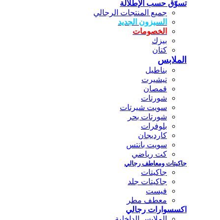
تسوّق حسب الإطلالة
جميع المنتجات الرجالي
السيزون الجديد
الخصومات
بيزك
كتان
الملابس
بناطيل
تيشيرت
قمصان
شورتات
سويت شيرتات
شورتات بحر
بلوفرات
كارديجان
سويت بانتس
كت رياضي
جاكيتات ومعاطف رجالي
جاكيتات
جاكيتات جلد
فيست
معطف مطر
اكسسوارات رجالي
الملابس الداخلية