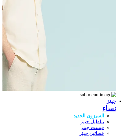
جينز
نساء
السيزون الجديد
بناطيل جينز
فيست جينز
فساتين جيتز