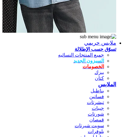
ملابس حريمي
تسوّق حسب الإطلالة
جميع المنتجات النسائيه
السيزون الجديد
الخصومات
بيزك
كتان
الملابس
بناطيل
فساتين
تيشرتات
جيبات
شورتات
قمصان
سويت شيرتات
بلوفرات