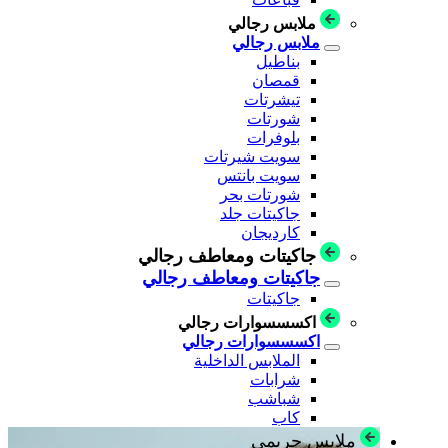
ملابس رجالي
ملابس رجالي
بناطيل
قمصان
تيشرتات
شورتات
بلوفرات
سويت شيرتات
سويت بانتس
شورتات بحر
جاكيتات جلد
كارديجان
جاكيتات ومعاطف رجالي
جاكيتات ومعاطف رجالي
جاكيتات
اكسسسوارات رجالي
اكسسسوارات رجالي
الملابس الداخلية
شرابات
شباشب
كاب
ملابس حريمي