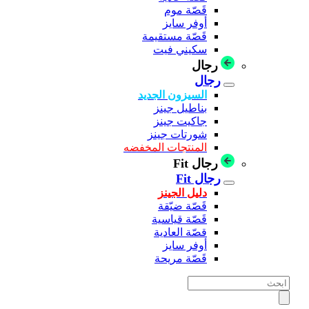
قَصّة موم
أوفر سايز
قَصّة مستقيمة
سكيني فيت
رجال
رجال
السيزون الجديد
بناطيل جينز
جاكيت جينز
شورتات جينز
المنتجات المخفضه
رجال Fit
رجال Fit
دليل الجينز
قَصّة ضيّقة
قَصّة قياسية
قصّة العادية
أوفر سايز
قَصّة مريحة