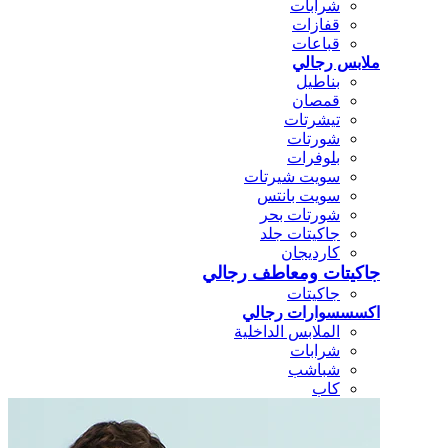
شرابات
قفازات
قباعات
ملابس رجالي
بناطيل
قمصان
تيشرتات
شورتات
بلوفرات
سويت شيرتات
سويت بانتس
شورتات بحر
جاكيتات جلد
كارديجان
جاكيتات ومعاطف رجالي
جاكيتات
اكسسسوارات رجالي
الملابس الداخلية
شرابات
شباشب
كاب