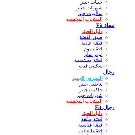
جيبات جينز
شورتات جينز
سالبوت جينز
المنتجات المخفضه
نساء Fit
دليل الجينز
ضيق القَصّة
قَصّة عادية
قَصّة موم
أوفر سايز
قَصّة مستقيمة
سكيني فيت
رجال
السيزون الجديد
بناطيل جينز
جاكيت جينز
شورتات جينز
المنتجات المخفضه
رجال Fit
دليل الجينز
قَصّة ضيّقة
قَصّة قياسية
قصّة العادية