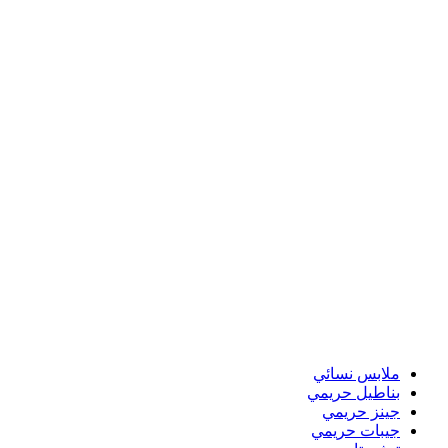
ملابس نسائي
بناطيل حريمي
جينز حريمي
جيبات حريمي