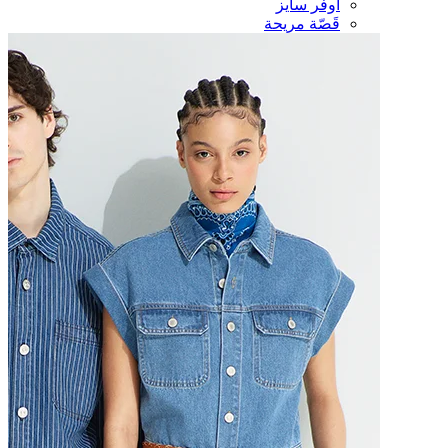
أوفر سايز
قَصّة مريحة