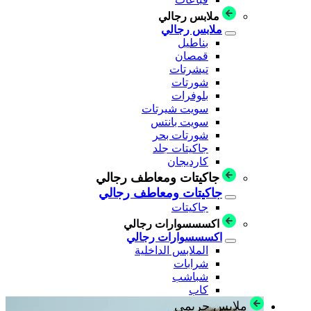
ملابس رجالي
ملابس رجالي
بناطيل
قمصان
تيشرتات
شورتات
بلوفرات
سويت شيرتات
سويت بانتس
شورتات بحر
جاكيتات جلد
كارديجان
جاكيتات ومعاطف رجالي
جاكيتات ومعاطف رجالي
جاكيتات
اكسسسوارات رجالي
اكسسسوارات رجالي
الملابس الداخلية
شرابات
شباشب
كاب
ملابس حريمي