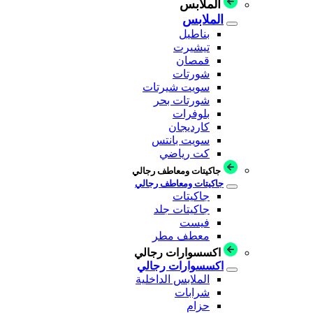
الملابس
الملابس
بناطيل
تيشيرت
قمصان
شورتات
سويت شيرتات
شورتات بحر
بلوفرات
كارديجان
سويت بانتس
كت رياضي
جاكيتات ومعاطف رجالي
جاكيتات ومعاطف رجالي
جاكيتات
جاكيتات جلد
فيست
معطف مطر
اكسسوارات رجالي
اكسسوارات رجالي
الملابس الداخلية
شرابات
حزام