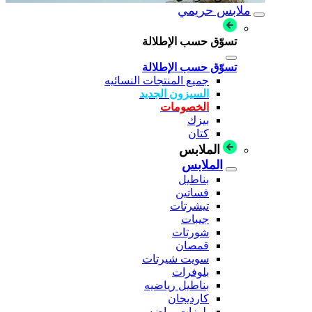
ملابس حريمي
تسوّق حسب الإطلالة
تسوّق حسب الإطلالة
جميع المنتجات النسائيه
السيزون الجديد
الخصومات
بيزك
كتان
الملابس
الملابس
بناطيل
فساتين
تيشرتات
جيبات
شورتات
قمصان
سويت شيرتات
بلوفرات
بناطيل رياضيه
كارديجان
بلوزات رياضه