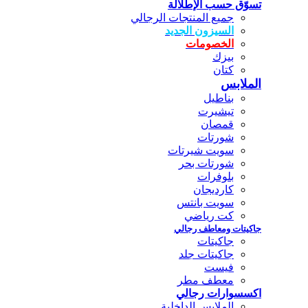
تسوّق حسب الإطلالة
جميع المنتجات الرجالي
السيزون الجديد
الخصومات
بيزك
كتان
الملابس
بناطيل
تيشيرت
قمصان
شورتات
سويت شيرتات
شورتات بحر
بلوفرات
كارديجان
سويت بانتس
كت رياضي
جاكيتات ومعاطف رجالي
جاكيتات
جاكيتات جلد
فيست
معطف مطر
اكسسوارات رجالي
الملابس الداخلية