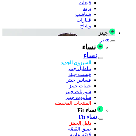
قبعات
بريه
شباشب
قفازات
وشاح
جينز
جينز
نساء
نساء
السيزون الجديد
بناطيل جينز
فيست جينز
فساتين جيتز
جيبات جينز
شورتات جينز
سالبوت جينز
المنتجات المخفضه
نساء Fit
نساء Fit
دليل الجينز
ضيق القَصّة
قَصّة عادية