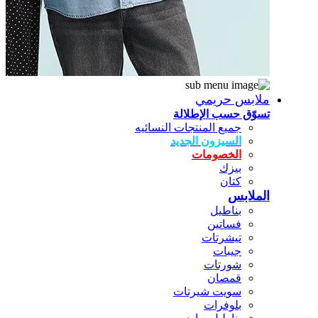
ملابس حريمي
تسوّق حسب الإطلالة
جميع المنتجات النسائيه
السيزون الجديد
الخصومات
بيزك
كتان
الملابس
بناطيل
فساتين
تيشرتات
جيبات
شورتات
قمصان
سويت شيرتات
بلوفرات