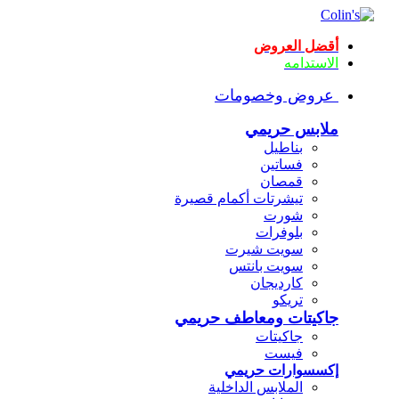
أقضل العروض
الاستدامه
عروض وخصومات
ملابس حريمي
بناطيل
فساتين
قمصان
تيشرتات أكمام قصيرة
شورت
بلوفرات
سويت شيرت
سويت بانتس
كارديجان
تريكو
جاكيتات ومعاطف حريمي
جاكيتات
فيست
إكسسوارات حريمي
الملابس الداخلية