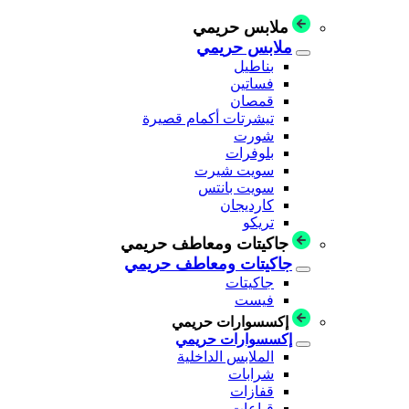
ملابس حريمي
ملابس حريمي
بناطيل
فساتين
قمصان
تيشرتات أكمام قصيرة
شورت
بلوفرات
سويت شيرت
سويت بانتس
كارديجان
تريكو
جاكيتات ومعاطف حريمي
جاكيتات ومعاطف حريمي
جاكيتات
فيست
إكسسوارات حريمي
إكسسوارات حريمي
الملابس الداخلية
شرابات
قفازات
قباعات