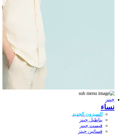
جينز
نساء
السيزون الجديد
بناطيل جينز
فيست جينز
فساتين جيتز