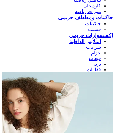
بناطيل رياضيه
كارديجان
بلوزات رياضه
جاكيتات ومعاطف حريمي
جاكيتات
فيست
إكسسوارات حريمي
الملابس الداخلية
شرابات
حزام
قبعات
بريه
قفازات