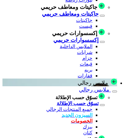
جاكيتات ومعاطف حريمي
جاكيتات ومعاطف حريمي
جاكيتات
فيست
إكسسوارات حريمي
إكسسوارات حريمي
الملابس الداخلية
شرابات
حزام
قبعات
بريه
قفازات
ملابس رجالي
ملابس رجالي
تسوّق حسب الإطلالة
تسوّق حسب الإطلالة
جميع المنتجات الرجالي
السيزون الجديد
الخصومات
بيزك
كتان