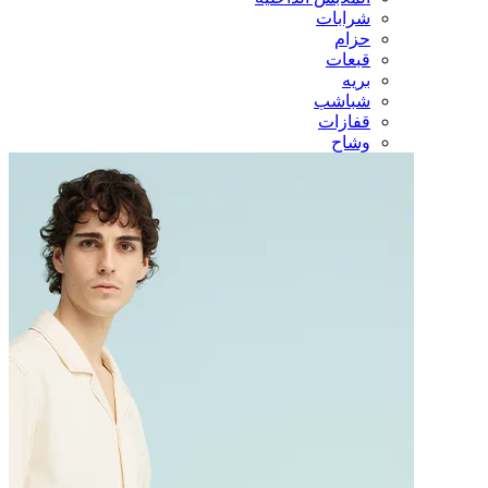
شرابات
حزام
قبعات
بريه
شباشب
قفازات
وشاح