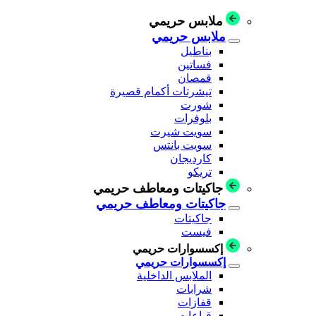
ملابس حريمي
ملابس حريمي
بناطيل
فساتين
قمصان
تيشرتات أكمام قصيرة
شورت
بلوفرات
سويت شيرت
سويت بانتس
كارديجان
تريكو
جاكيتات ومعاطف حريمي
جاكيتات ومعاطف حريمي
جاكيتات
فيست
إكسسوارات حريمي
إكسسوارات حريمي
الملابس الداخلية
شرابات
قفازات
قباعات