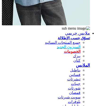
ملابس حريمي
تسوّق حسب الإطلالة
جميع المنتجات النسائيه
السيزون الجديد
الخصومات
بيزك
كتان
الملابس
بناطيل
فساتين
تيشرتات
جيبات
شورتات
قمصان
سويت شيرتات
بلوفرات