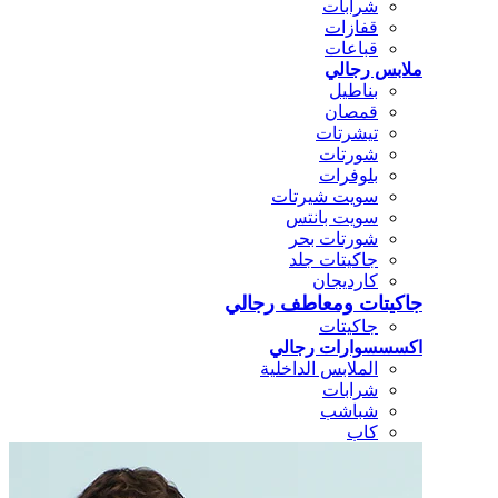
شرابات
قفازات
قباعات
ملابس رجالي
بناطيل
قمصان
تيشرتات
شورتات
بلوفرات
سويت شيرتات
سويت بانتس
شورتات بحر
جاكيتات جلد
كارديجان
جاكيتات ومعاطف رجالي
جاكيتات
اكسسسوارات رجالي
الملابس الداخلية
شرابات
شباشب
كاب