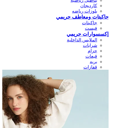
بناطيل رياضيه
كارديجان
بلوزات رياضه
جاكيتات ومعاطف حريمي
جاكيتات
فيست
إكسسوارات حريمي
الملابس الداخلية
شرابات
حزام
قبعات
بريه
قفازات