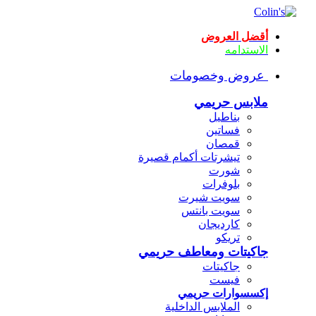
أقضل العروض
الاستدامه
عروض وخصومات
ملابس حريمي
بناطيل
فساتين
قمصان
تيشرتات أكمام قصيرة
شورت
بلوفرات
سويت شيرت
سويت بانتس
كارديجان
تريكو
جاكيتات ومعاطف حريمي
جاكيتات
فيست
إكسسوارات حريمي
الملابس الداخلية