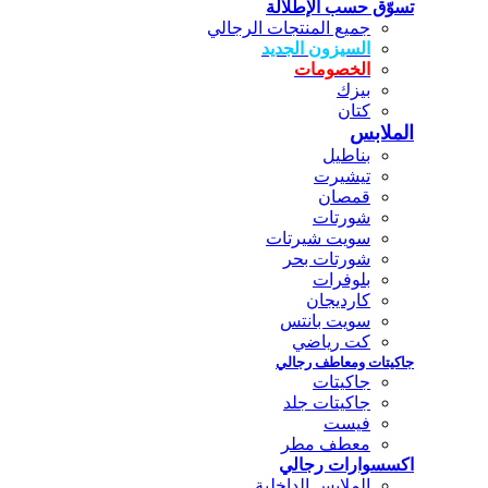
تسوّق حسب الإطلالة
جميع المنتجات الرجالي
السيزون الجديد
الخصومات
بيزك
كتان
الملابس
بناطيل
تيشيرت
قمصان
شورتات
سويت شيرتات
شورتات بحر
بلوفرات
كارديجان
سويت بانتس
كت رياضي
جاكيتات ومعاطف رجالي
جاكيتات
جاكيتات جلد
فيست
معطف مطر
اكسسوارات رجالي
الملابس الداخلية