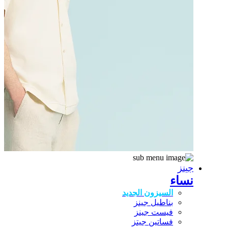
جينز
نساء
السيزون الجديد
بناطيل جينز
فيست جينز
فساتين جيتز