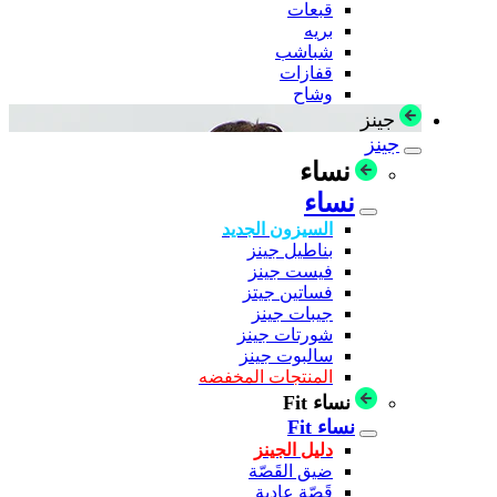
قبعات
بريه
شباشب
قفازات
وشاح
جينز
جينز
نساء
نساء
السيزون الجديد
بناطيل جينز
فيست جينز
فساتين جيتز
جيبات جينز
شورتات جينز
سالبوت جينز
المنتجات المخفضه
نساء Fit
نساء Fit
دليل الجينز
ضيق القَصّة
قَصّة عادية