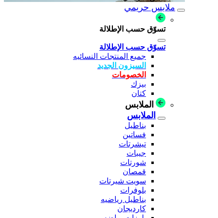
ملابس حريمي
تسوّق حسب الإطلالة
تسوّق حسب الإطلالة
جميع المنتجات النسائيه
السيزون الجديد
الخصومات
بيزك
كتان
الملابس
الملابس
بناطيل
فساتين
تيشرتات
جيبات
شورتات
قمصان
سويت شيرتات
بلوفرات
بناطيل رياضيه
كارديجان
بلوزات رياضه