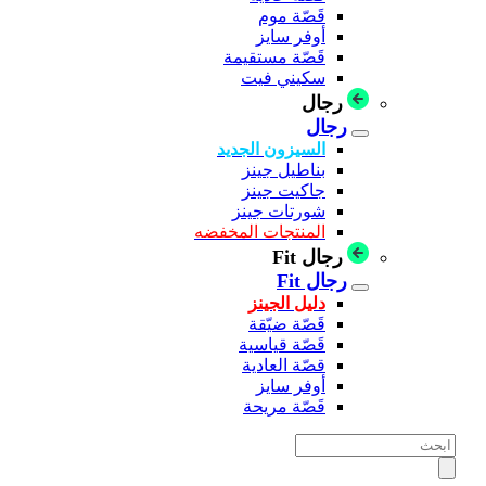
قَصّة موم
أوفر سايز
قَصّة مستقيمة
سكيني فيت
رجال
رجال
السيزون الجديد
بناطيل جينز
جاكيت جينز
شورتات جينز
المنتجات المخفضه
رجال Fit
رجال Fit
دليل الجينز
قَصّة ضيّقة
قَصّة قياسية
قصّة العادية
أوفر سايز
قَصّة مريحة