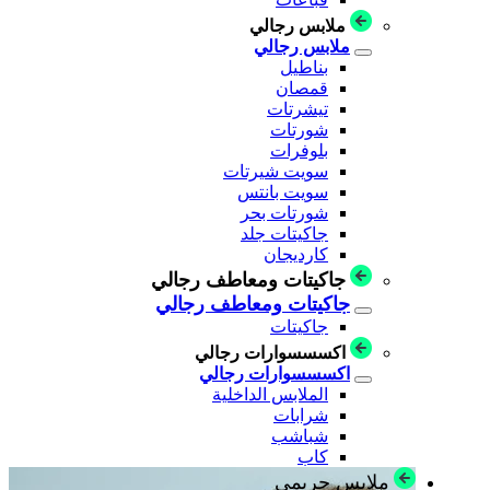
ملابس رجالي
ملابس رجالي
بناطيل
قمصان
تيشرتات
شورتات
بلوفرات
سويت شيرتات
سويت بانتس
شورتات بحر
جاكيتات جلد
كارديجان
جاكيتات ومعاطف رجالي
جاكيتات ومعاطف رجالي
جاكيتات
اكسسسوارات رجالي
اكسسسوارات رجالي
الملابس الداخلية
شرابات
شباشب
كاب
ملابس حريمي