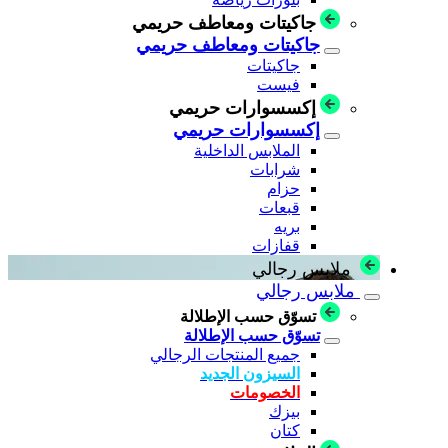
جاكيتات ومعاطف حريمي
جاكيتات ومعاطف حريمي
جاكيتات
فيست
إكسسوارات حريمي
إكسسوارات حريمي
الملابس الداخلية
شرابات
حزام
قبعات
بريه
قفازات
ملابس رجالي
ملابس رجالي
تسوّق حسب الإطلالة
تسوّق حسب الإطلالة
جميع المنتجات الرجالي
السيزون الجديد
الخصومات
بيزك
كتان