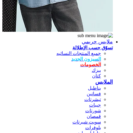
ملابس حريمي
تسوّق حسب الإطلالة
جميع المنتجات النسائيه
السيزون الجديد
الخصومات
بيزك
كتان
الملابس
بناطيل
فساتين
تيشرتات
جيبات
شورتات
قمصان
سويت شيرتات
بلوفرات