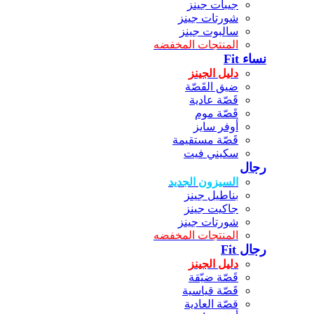
جيبات جينز
شورتات جينز
سالبوت جينز
المنتجات المخفضه
نساء Fit
دليل الجينز
ضيق القَصّة
قَصّة عادية
قَصّة موم
أوفر سايز
قَصّة مستقيمة
سكيني فيت
رجال
السيزون الجديد
بناطيل جينز
جاكيت جينز
شورتات جينز
المنتجات المخفضه
رجال Fit
دليل الجينز
قَصّة ضيّقة
قَصّة قياسية
قصّة العادية