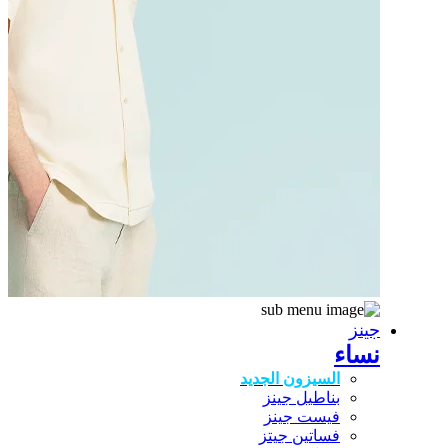
جينز
نساء
السيزون الجديد
بناطيل جينز
فيست جينز
فساتين جيتز