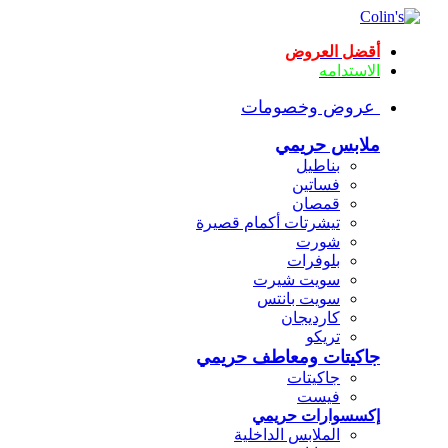
أقضل العروض
الاستدامه
عروض وخصومات
ملابس حريمي
بناطيل
فساتين
قمصان
تيشرتات أكمام قصيرة
شورت
بلوفرات
سويت شيرت
سويت بانتس
كارديجان
تريكو
جاكيتات ومعاطف حريمي
جاكيتات
فيست
إكسسوارات حريمي
الملابس الداخلية