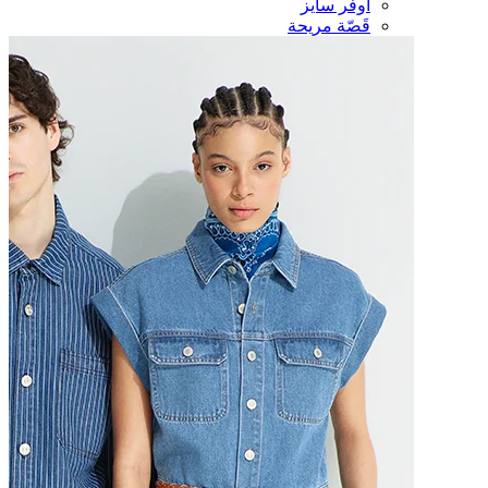
أوفر سايز
قَصّة مريحة