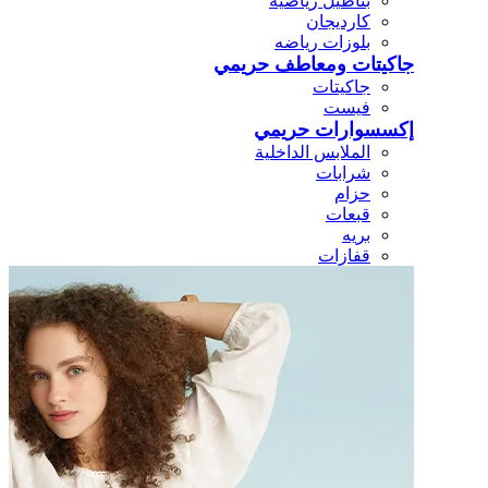
بناطيل رياضيه
كارديجان
بلوزات رياضه
جاكيتات ومعاطف حريمي
جاكيتات
فيست
إكسسوارات حريمي
الملابس الداخلية
شرابات
حزام
قبعات
بريه
قفازات