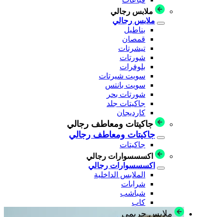
ملابس رجالي
ملابس رجالي
بناطيل
قمصان
تيشرتات
شورتات
بلوفرات
سويت شيرتات
سويت بانتس
شورتات بحر
جاكيتات جلد
كارديجان
جاكيتات ومعاطف رجالي
جاكيتات ومعاطف رجالي
جاكيتات
اكسسسوارات رجالي
اكسسسوارات رجالي
الملابس الداخلية
شرابات
شباشب
كاب
ملابس حريمي