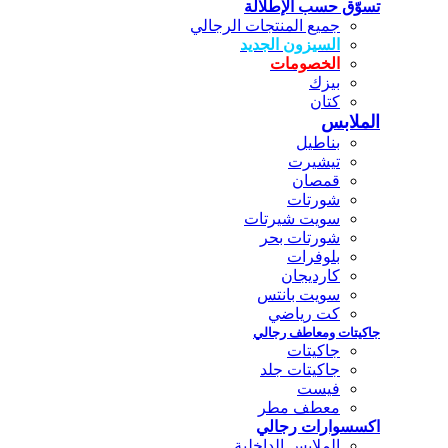
تسوّق حسب الإطلالة
جميع المنتجات الرجالي
السيزون الجديد
الخصومات
بيزك
كتان
الملابس
بناطيل
تيشيرت
قمصان
شورتات
سويت شيرتات
شورتات بحر
بلوفرات
كارديجان
سويت بانتس
كت رياضي
جاكيتات ومعاطف رجالي
جاكيتات
جاكيتات جلد
فيست
معطف مطر
اكسسوارات رجالي
الملابس الداخلية