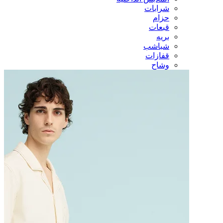
شرابات
حزام
قبعات
بريه
شباشب
قفازات
وشاح