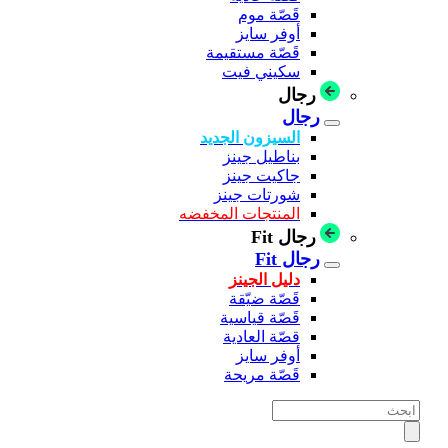
قَصّة موم
أوفر سايز
قَصّة مستقيمة
سكيني فيت
رجال
رجال
السيزون الجديد
بناطيل جينز
جاكيت جينز
شورتات جينز
المنتجات المخفضه
رجال Fit
رجال Fit
دليل الجينز
قَصّة ضيّقة
قَصّة قياسية
قصّة العادية
أوفر سايز
قَصّة مريحة