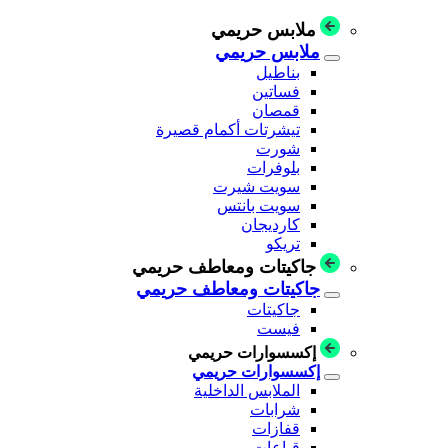
ملابس حريمي
ملابس حريمي
بناطيل
فساتين
قمصان
تيشرتات أكمام قصيرة
شورت
بلوفرات
سويت شيرت
سويت بانتس
كارديجان
تريكو
جاكيتات ومعاطف حريمي
جاكيتات ومعاطف حريمي
جاكيتات
فيست
إكسسوارات حريمي
إكسسوارات حريمي
الملابس الداخلية
شرابات
قفازات
قباعات