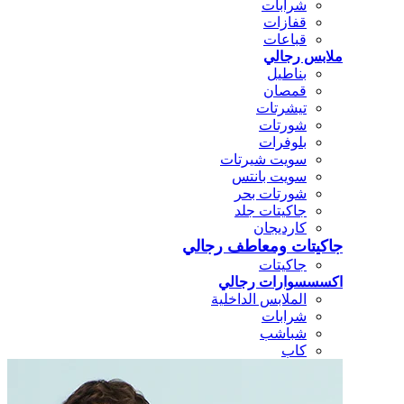
شرابات
قفازات
قباعات
ملابس رجالي
بناطيل
قمصان
تيشرتات
شورتات
بلوفرات
سويت شيرتات
سويت بانتس
شورتات بحر
جاكيتات جلد
كارديجان
جاكيتات ومعاطف رجالي
جاكيتات
اكسسسوارات رجالي
الملابس الداخلية
شرابات
شباشب
كاب