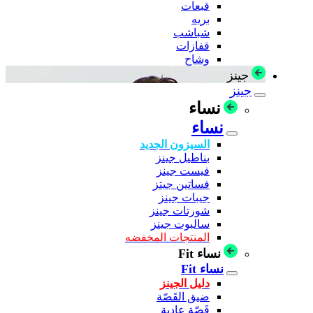
قبعات
بريه
شباشب
قفازات
وشاح
جينز
جينز
نساء
نساء
السيزون الجديد
بناطيل جينز
فيست جينز
فساتين جيتز
جيبات جينز
شورتات جينز
سالبوت جينز
المنتجات المخفضه
نساء Fit
نساء Fit
دليل الجينز
ضيق القَصّة
قَصّة عادية