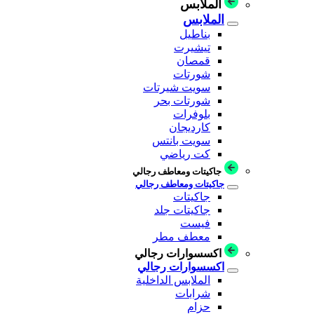
الملابس
الملابس
بناطيل
تيشيرت
قمصان
شورتات
سويت شيرتات
شورتات بحر
بلوفرات
كارديجان
سويت بانتس
كت رياضي
جاكيتات ومعاطف رجالي
جاكيتات ومعاطف رجالي
جاكيتات
جاكيتات جلد
فيست
معطف مطر
اكسسوارات رجالي
اكسسوارات رجالي
الملابس الداخلية
شرابات
حزام