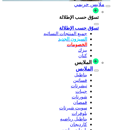
ملابس حريمي
تسوّق حسب الإطلالة
تسوّق حسب الإطلالة
جميع المنتجات النسائيه
السيزون الجديد
الخصومات
بيزك
كتان
الملابس
الملابس
بناطيل
فساتين
تيشرتات
جيبات
شورتات
قمصان
سويت شيرتات
بلوفرات
بناطيل رياضيه
كارديجان
بلوزات رياضه